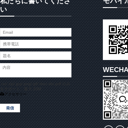
私たちに書いてくださ
モバイ
い
WECH
.rar/.zip/.jpg/.png/.gif/.doc/.xls/.pdf のみ
をサポート、最大 20M
アクセサリー
発信