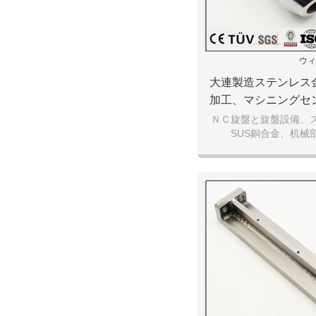
ウィ
大連製造ステンレス
加工、マシニングセ
品質金属
ＮＣ旋盤と旋盤設備、
SUS銅合金、机械