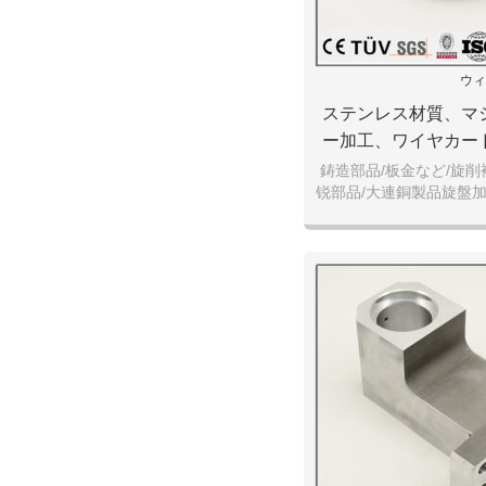
ウィ
ステンレス材質、マ
ー加工、ワイヤカー
部品
鋳造部品/板金など/旋
锐部品/大連銅製品旋盤加
センター加工焼入