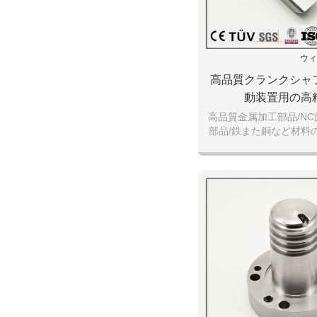
ウィ
高品質クランクシャ
動装置用の高
高品質金属加工部品/N
部品/鉄また銅など材料
ンプ用治具/