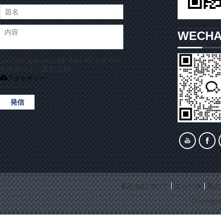
WECH
.rar/.zip/.jpg/.png/.gif/.doc/.xls/.pdf のみ
をサポート、最大 20M
アクセサリー
発信
私たちについて
ニュース
私た
Copyrigh