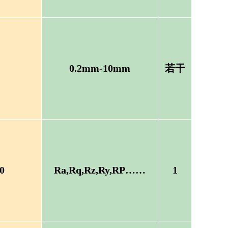
0.2mm-10mm
若干
0
Ra,Rq,Rz,Ry,RP……
1