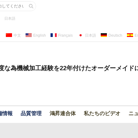
日本語
中文
English
Français
日本語
Deutsch
E
度な為機械加工経験を22年付けたオーダーメイド
備情報
品質管理
鴻昇連合体
私たちのビデオ
ニ