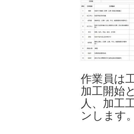
作業員は
加工開始
人、加工
ンします