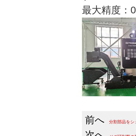
最大精度：0.
前へ
分割部品をシ
次へ