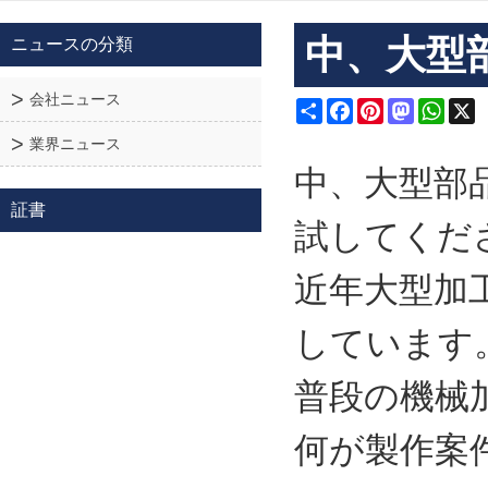
中、大型
ニュースの分類
会社ニュース
Share
Facebook
Pinterest
Mastodon
What
X
業界ニュース
中、大型部
証書
試してくだ
近年大型加
しています
普段の機械
何が製作案