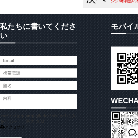
ジグ研削盤の
私たちに書いてくださ
モバイ
い
WECH
.rar/.zip/.jpg/.png/.gif/.doc/.xls/.pdf のみ
をサポート、最大 20M
アクセサリー