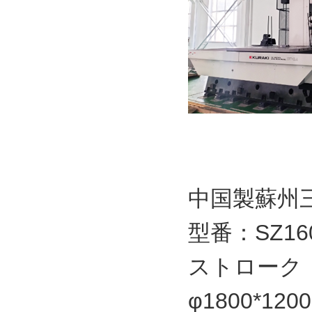
中国製蘇州
型番：SZ16
ストローク
φ