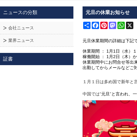
ニュースの分類
元旦の休業お知らせ
Share
Facebook
Pinterest
Mastodon
What
X
会社ニュース
業界ニュース
元旦休業期間の詳細は下記
1
1
休業期間
：
月
日（水）１
1
2
稼働開始
：
月
日（木）か
証書
休業期間中にお問合せ等出
出勤してからメールなどご
１月１日は多め国で新年と
中国では“
”
元旦
と言われ、一