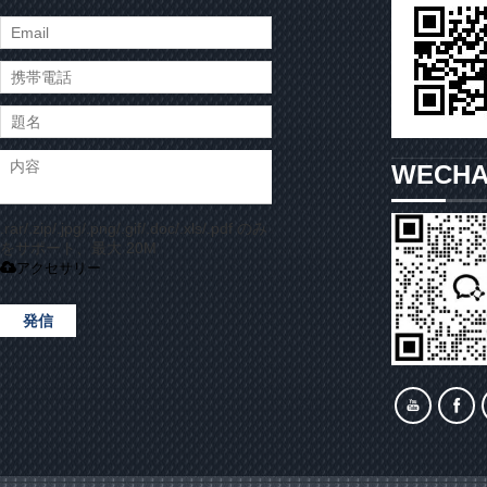
WECH
.rar/.zip/.jpg/.png/.gif/.doc/.xls/.pdf のみ
をサポート、最大 20M
アクセサリー
発信