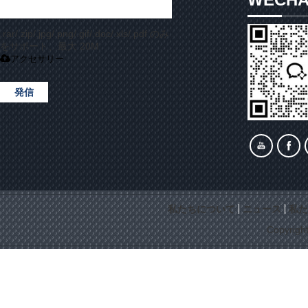
.rar/.zip/.jpg/.png/.gif/.doc/.xls/.pdf のみ
をサポート、最大 20M
アクセサリー
発信
私たちについて
ニュース
私た
Copyrigh