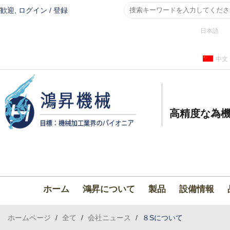
歓迎,
ログイン
/
登録
日本語
中文
高精度な為機
ホーム
鴻昇について
製品
設備情報
ホームページ
/
全て
/
会社ニュース
/
８Sについて