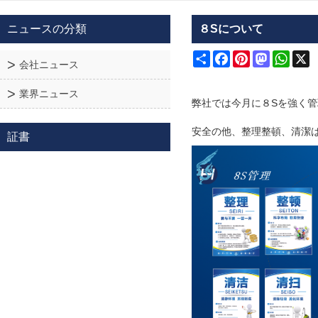
ニュースの分類
８Sについて
Share
Facebook
Pinterest
Mastodon
What
X
会社ニュース
業界ニュース
弊社では今月に８Sを強く
安全の他、整理整頓、清潔
証書