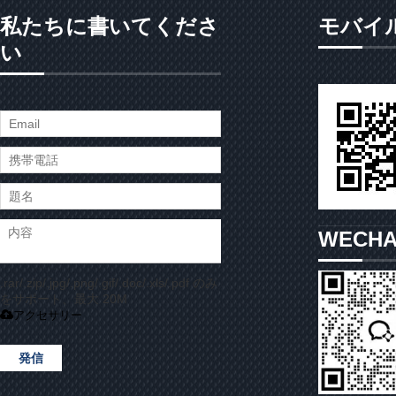
私たちに書いてくださ
モバイ
い
WECH
.rar/.zip/.jpg/.png/.gif/.doc/.xls/.pdf のみ
をサポート、最大 20M
アクセサリー
発信