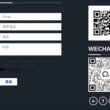
WECH
.rar/.zip/.jpg/.png/.gif/.doc/.xls/.pdf のみ
をサポート、最大 20M
アクセサリー
発信