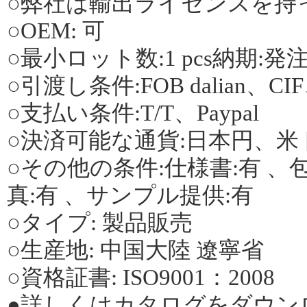
○弊社は輸出ライセンスを持
○OEM: 可
○最小ロット数:1 pcs納期:発注後
○引渡し条件:FOB dalian、C
○支払い条件:T/T、Paypal
○決済可能な通貨:日本円、米
○その他の条件:仕様書:有 、包
真:有 、サンプル提供:有
○タイプ: 製品販売
○生産地: 中国大陸 遼寧省
○資格証書: ISO9001：2008
●詳しくはカタログをダウン