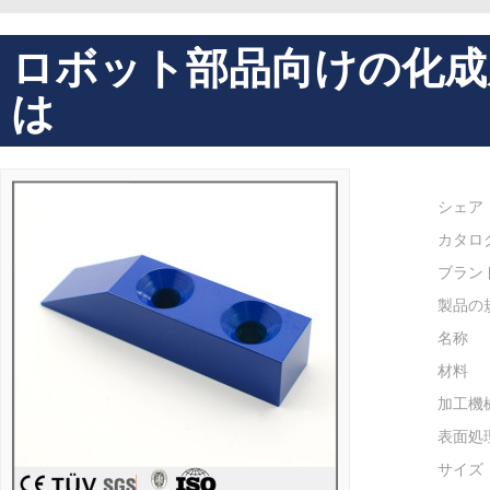
ロボット部品向けの化成
は
シェア
カタロ
ブラン
製品の
名称
材料
加工機
表面処
サイズ