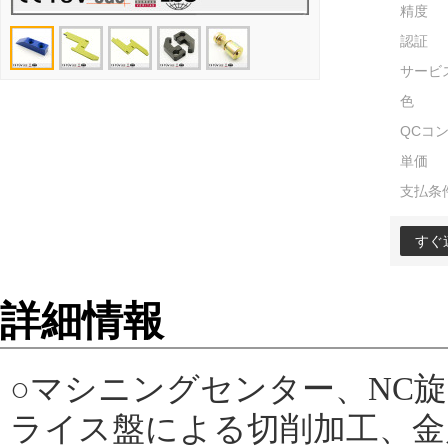
精度
認証
サービ
色
QCコ
単価
支払条
すぐ
詳細情報
○マシニングセンター、NC
ライス盤による切削加工、金