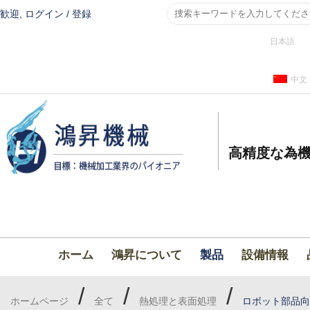
歓迎,
ログイン
/
登録
日本語
中文
高精度な為機
ホーム
鴻昇について
製品
設備情報
/
/
/
ホームページ
全て
熱処理と表面処理
ロボット部品向