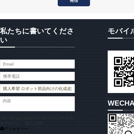
発信
私たちに書いてくださ
モバイ
い
WECH
.rar/.zip/.jpg/.png/.gif/.doc/.xls/.pdf のみ
をサポート、最大 20M
アクセサリー