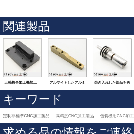
関連製品
五軸複合加工機加工
アルマイトしたアルミ
焼き入れした部品を再
焼き入れ/黒染 自動装
材
度に仕上げます。
キーワード
置部品
定制非標準CNC加工製品
高精度CNC加工製品
包装機用CNC加
求める品の情報をご連絡