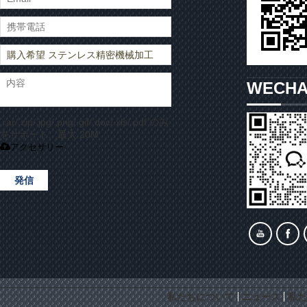
WECH
.rar/.zip/.jpg/.png/.gif/.doc/.xls/.pdf のみ
をサポート、最大 20M
アクセサリー
発信
私たちについて
ニュース
私た