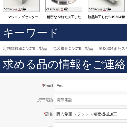
、マシニングセンター
精密な５軸で加工した
旋盤加工したSUS304精
にて加工したSUS材質
機械部品
密部品 大連高品質金属
キーワード
機械部品
加工部品
定制非標準CNC加工製品
包装機用CNC加工製品
SUS304また
求める品の情報をご連絡
*
Email
携帯電話
*
題名