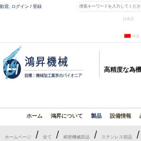
歓迎,
ログイン
/
登録
日本語
中文
高精度な為機
ホーム
鴻昇について
製品
設備情報
/
/
/
ホームページ
全て
精密機械部品
ステンレス部品