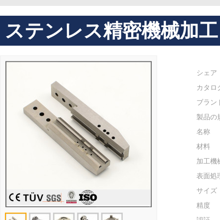
ステンレス精密機械加工
シェア
カタロ
ブラン
製品の
名称
材料
加工機
表面処
サイズ
精度