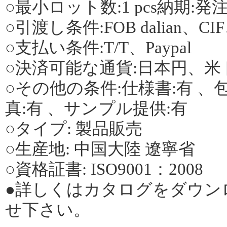
○最小ロット数:1 pcs納期:発注後
○引渡し条件:FOB dalian、C
○支払い条件:T/T、Paypal
○決済可能な通貨:日本円、米
○その他の条件:仕様書:有 、包
真:有 、サンプル提供:有
○タイプ: 製品販売
○生産地: 中国大陸 遼寧省
○資格証書: ISO9001：2008
●詳しくはカタログをダウン
せ下さい。