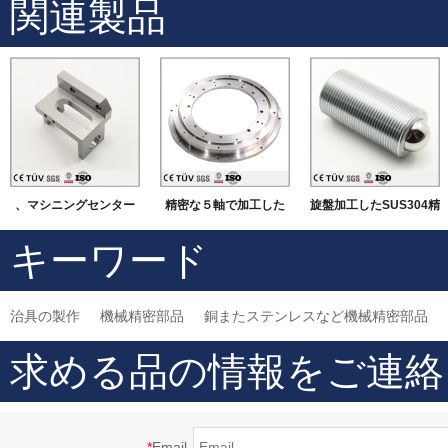
関連製品
、マシニングセンター
精密な５軸で加工した
旋盤加工したSUS304精
にて加工したSUS材質
機械部品
密部品 大連高品質金属
キーワード
機械部品
加工部品
治具の製作
機械精密部品
銅またステンレスなど機械精密部品
求める品の情報をご連絡
*
Email