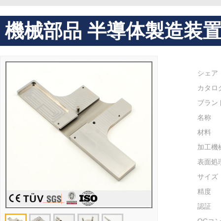
機械部品 半導体製造装
シェア
カタロ
ブラン
名称
材料
加工機
表面処
サイズ
精度
認証