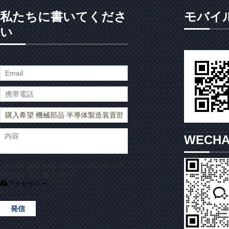
私たちに書いてくださ
モバイ
い
WECH
.rar/.zip/.jpg/.png/.gif/.doc/.xls/.pdf のみ
をサポート、最大 20M
アクセサリー
発信