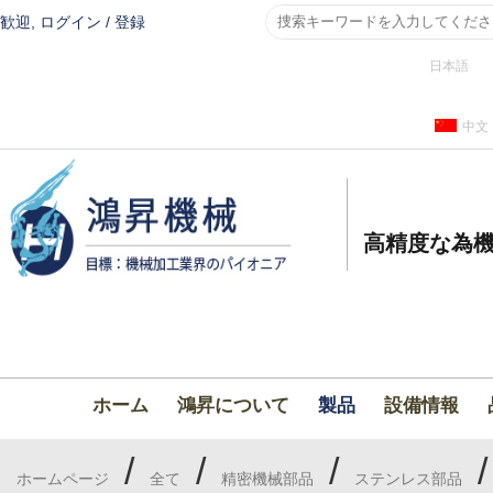
歓迎,
ログイン
/
登録
日本語
中文
高精度な為機
ホーム
鴻昇について
製品
設備情報
/
/
/
ホームページ
全て
精密機械部品
ステンレス部品