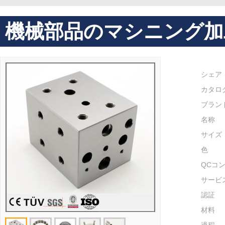
機械部品のマシニング加
シェア
カタロ
ブラン
名称
サイズ
色
QCコ
サービ
認証
材料