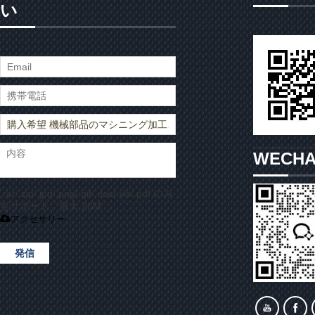
い
WECH
.rar/.zip/.jpg/.png/.gif/.doc/.xls/.pdf のみ
をサポート、最大 20M
アクセサリー
発信