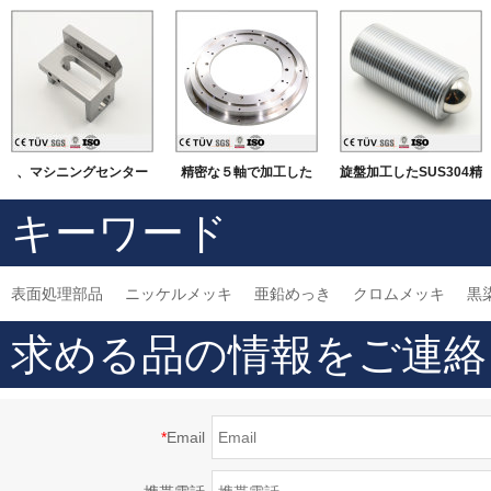
、マシニングセンター
精密な５軸で加工した
旋盤加工したSUS304精
にて加工したSUS材質
機械部品
密部品 大連高品質金属
キーワード
機械部品
加工部品
表面処理部品
ニッケルメッキ
亜鉛めっき
クロムメッキ
黒
求める品の情報をご連絡
*
Email