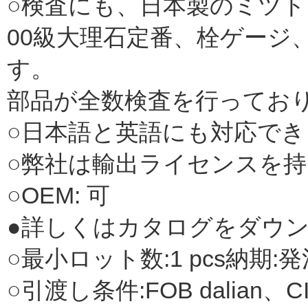
○検査にも、日本製のミツ
00級大理石定番、栓ゲージ
す。
部品が全数検査を行ってお
○日本語と英語にも対応でき
○弊社は輸出ライセンスを
○OEM: 可
●詳しくはカタログをダウ
○最小ロット数:1 pcs納期:発注
○引渡し条件:FOB dalian、