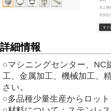
過程
加工機
表面処
すぐ
詳細情報
○マシニングセンター、N
工、金属加工、機械加工、
さい。
○多品種少量生産からロッ
○材料について：ステンレ