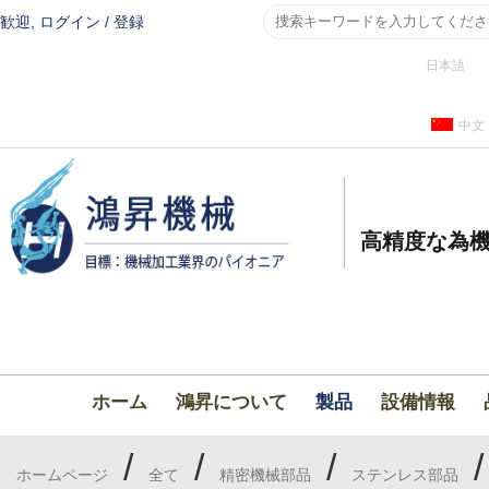
歓迎,
ログイン
/
登録
日本語
中文
高精度な為機
ホーム
鴻昇について
製品
設備情報
/
/
/
ホームページ
全て
精密機械部品
ステンレス部品