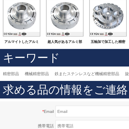
アルマイトしたアルミ
超人気があるアルミ部
五軸加で加工した精密
部品
品加工
部
キーワード
精密部品
機械精密部品
鉄またステンレスなど機械精密部品
旋
求める品の情報をご連絡
*
Email
携帯電話