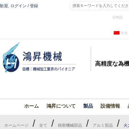
歓迎,
ログイン
/
登録
日本語
中文
高精度な為機
ホーム
鴻昇について
製品
設備情報
/
/
/
/
ホームページ
全て
精密機械部品
アルミ部品
火