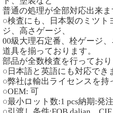
ト、塗装など
普通の処理が全部対応出来ま
○検査にも、日本製のミツト
ジ、高さゲージ、
00級大理石定番、栓ゲージ
道具を揃っております。
部品が全数検査を行っており
○日本語と英語にも対応でき
○弊社は輸出ライセンスを持
○OEM: 可
○最小ロット数:1 pcs納期:発注後
○引渡し条件:FOB dalian、C