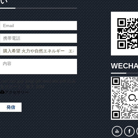
い
WECH
.rar/.zip/.jpg/.png/.gif/.doc/.xls/.pdf のみ
をサポート、最大 20M
アクセサリー
発信