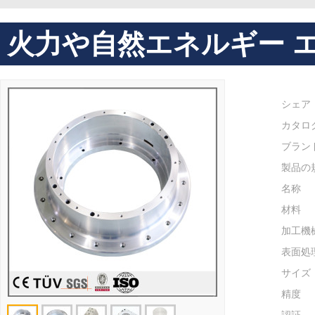
火力や自然エネルギー 
シェア
カタロ
ブラン
製品の
名称
材料
加工機
表面処
サイズ
精度