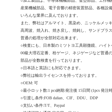
○加工製品は、半導体機械部品、金型部品、工作機
産業機械部品、電子音響の精密装置部品、各種設
いろんな業界に及んでおります。
また、弊社はアルマイト、黒染め、ニッケルメッ
高周波、焼入れ、焼き戻し、焼鈍し、サンドブラ
普通の処理が全部対応出来ます。
○検査にも、日本製のミツトヨ工具顕微鏡、ハイト
00級大理石定番、栓ゲージ、ネジゲージなど普通
部品が全数検査を行っております。
○日本語と英語にも対応できます。
○弊社は輸出ライセンスを持っております。
○OEM: 可
○最小ロット数:1 pcs納期:発注後 15日間 (1pcs 発注時
○引渡し条件:FOB dalian、CIF、DDU、DDP
○支払い条件:T/T、Paypal