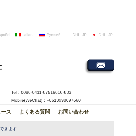
spañol
Italiano
Русский
DHL -JP
DHL -JP
に
Tel：0086-0411-87516616-833
Mobile(WeChat)：+8613998697660
ュース
よくある質問
お問い合わせ
応できます