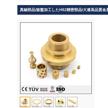
真鍮部品/旋盤加工したH62精密部品/大連高品質