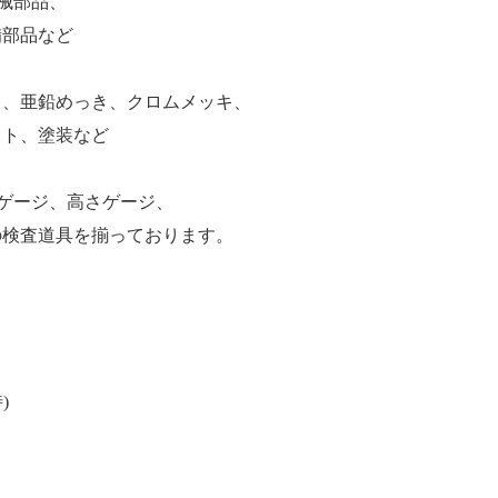
械部品、
備部品など
キ、亜鉛めっき、クロムメッキ、
スト、塗装など
ゲージ、高さゲージ、
の検査道具を揃っております。
)