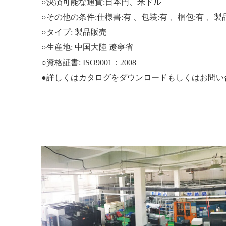
○決済可能な通貨:日本円、米ドル
○その他の条件:仕様書:有 、包装:有 、梱包:有 、製
○タイプ: 製品販売
○生産地: 中国大陸 遼寧省
○資格証書: ISO9001：2008
●詳しくはカタログをダウンロードもしくはお問い