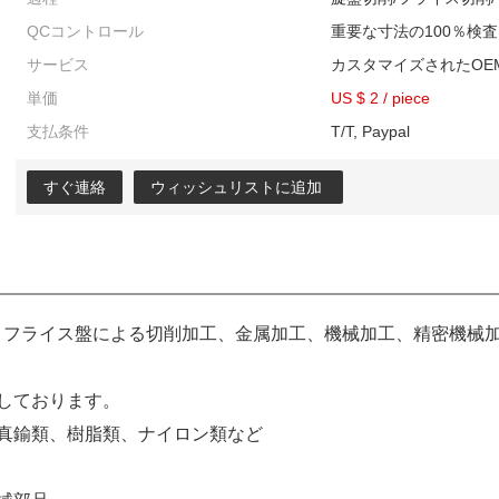
QCコントロール
重要な寸法の100％検査
サービス
カスタマイズされたOE
単価
US $ 2
/
piece
支払条件
T/T, Paypal
すぐ連絡
ウィッシュリストに追加
、フライス盤による切削加工、金属加工、機械加工、精密機械
しております。
真鍮類、樹脂類、ナイロン類など