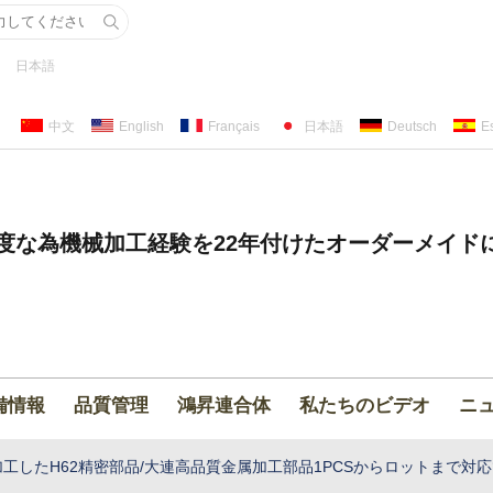
日本語
中文
English
Français
日本語
Deutsch
E
度な為機械加工経験を22年付けたオーダーメイド
備情報
品質管理
鴻昇連合体
私たちのビデオ
ニ
加工したH62精密部品/大連高品質金属加工部品1PCSからロットまで対