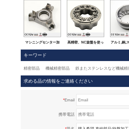
マシニングセンター加
高精密、NC旋盤を使っ
アルミ,銅,
工,高品質設備用機加工
て、ステンレス、鉄、
料,有色メッ
キーワード
部品.
アルミなど材料を使っ
ど処理,DMG
精密部品
機械精密部品
鉄またステンレスなど機械精
て、亜鉛メッキ、黒ア
軸連動マシ
ルマイト、白アルマイ
ターで加工
求める品の情報をご連絡ください
トなど表面処理、自動
部
車用部品部品。
*
Email
携帯電話
*
題名