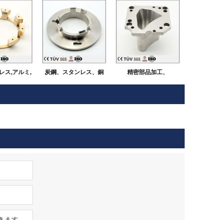
レス,アルミ,
炭鋼、スタンレス、銅
精密部品加工、
富な材料を使
など豊富な加工材料、
SS400，SUS304，
NC旋盤の複合
加工中心加工、五軸マ
S45C,SKD11，
を使用し,ア
シニングセンター、複
POM,PE,PVC,ナイロン
など表面処理
合加工、精密機加工
など材料、五軸マシニ
機加工部品.
ングセンター、アルマ
イト、ハードクロムメ
ッキ、ニッケルメッキ
など表面処理。