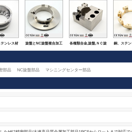
ステンレス材
旋盤とNC旋盤複合加工
各種類合金,旋盤,ＮＣ旋
銅、ステン
キ,磨き面な
で,研磨を行って,アルミ
盤など設備を使用し,酸
鉄など豊
 MAZAK五
とステンレスで精密機
化,鏡面バフ,アルマイト,
い,旋盤と
密部品
NC旋盤部品
マシニングセンター部品
ニングセン
加工部品.
クロムメッキなど表面
加工の方法
する機加工
処理機加工部品
ルマイト
品.
を行う精密