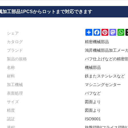
金属加工部品1PCSからロットまで対応できます
シェア
Share
Facebook
Pinterest
Masto
W
カタログ
精密機械部品
ブランド
鴻昇機械部品加工メー
製品の規格
バフ仕上げなどの精密
名称
機械部品
材料
鉄またステンレスなど
加工機械
マシニングセンター
表面処理
バフなど
サイズ
図面より
精度
図面より
認証
ISO9001
過程
旋盤切削/フライス切削