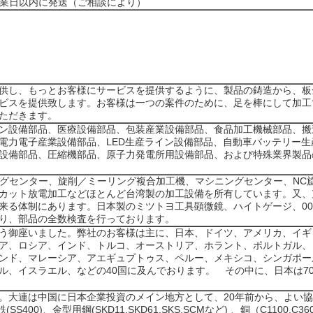
営業日以内に発送（ご相談により）
供し、もっとお客様にサービスを提供するように、製品の鋳造から、板
ビスを提供致します。お客様は一つの案件のために、足を棒にして加工
ただきます。
ン設備部品、医療設備部品、包装産業設備部品、食品加工機械部品、搬
電力電子産業設備部品、LED生産ライン設備部品、自動車バッテリー
設備部品、圧縮機部品、原子力発電所用設備部品、および特殊業界製品
ニングセンター、旋削／ミーリング複合加工機、マシニングセンター、NC
カット放電加工などほとんど台湾製の加工設備を所有しています。又、
来る体制にあります。日本製のミツトヨ工具顕微鏡、ハイトゲージ、0
り、部品の全数検査を行っております。
う御座いました。弊社のお客様は主に、日本、ドイツ、アメリカ、イギ
ア、ロシア、インド、トルコ、オーストリア、ホラント、ポルトガル、
ンド、マレーシア、アエギュプトゥス、ペルー、メキシコ、シンガポー
ル、イスラエル、などの40国に及んでおります。 その中に、日本は70
。大連は中国に日本企業投資のメイン地方として、20年前から、よい
S400)、金型用鋼(SKD11,SKD61,SKS,SCMなど) 、銅（C1100,C