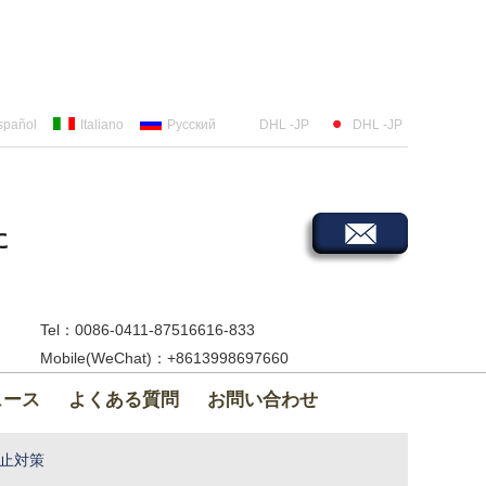
spañol
Italiano
Русский
DHL -JP
DHL -JP
に
Tel：0086-0411-87516616-833
Mobile(WeChat)：+8613998697660
ュース
よくある質問
お問い合わせ
止対策