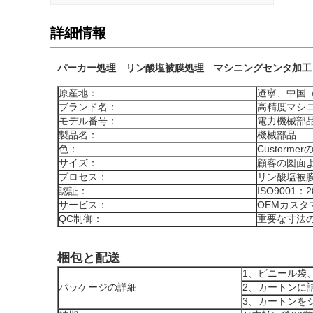
詳細情報
パーカー処理 リン酸塩被膜処理 マシニングセンタ加工
原産地：
遼寧、中国
ブランド名：
高精度マシ
モデル番号：
電力機械部
製品名：
機械部品
色：
Custorm
サイズ：
顧客の図面
プロセス：
リン酸塩被
認証：
ISO9001：2
サービス：
OEMカスタ
QC制御：
重要な寸法の
梱包と配送
1、ビニール袋、
パッケージの詳細
2、カートンに
3、カートンを