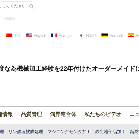
日本語
中文
English
Français
日本語
Deutsch
E
度な為機械加工経験を22年付けたオーダーメイド
備情報
品質管理
鴻昇連合体
私たちのビデオ
ニ
理 リン酸塩被膜処理 マシニングセンタ加工 鉄生地部品加工 錆防