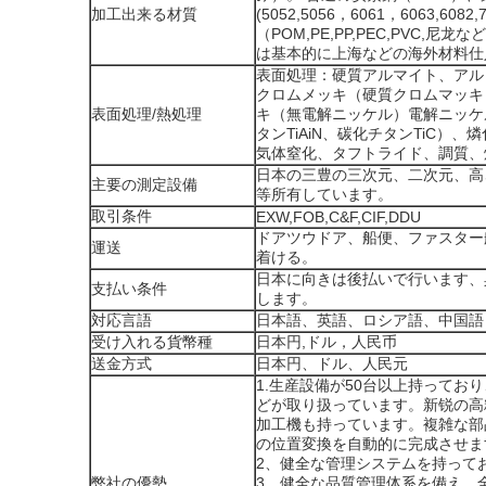
加工出来る材質
(5052,5056，6061，6063,6
（POM,PE,PP,PEC,PV
は基本的に上海などの海外材料仕
表面処理：硬質アルマイト、アル
クロムメッキ（硬質クロムマッキ
表面処理/熱処理
キ（無電解ニッケル）電解ニッケル
タンTiAiN、碳化チタンTiC
気体窒化、タフトライド、調質、
日本の三豊の三次元、二次元、高
主要の測定設備
等所有しています。
取引条件
EXW,FOB,C&F,CIF,DDU
ドアツウドア、船便、ファスター
運送
着ける。
日本に向きは後払いで行います、
支払い条件
します。
対応言語
日本語、英語、ロシア語、中国語
受け入れる貨幣種
日本円,ドル，人民币
送金方式
日本円、ドル、人民元
1.生産設備が50台以上持って
どが取り扱っています。新锐の高精
加工機も持っています。複雑な部
の位置変換を自動的に完成させま
2、健全な管理システムを持ってお
弊社の優勢
3、健全な品質管理体系を備え、