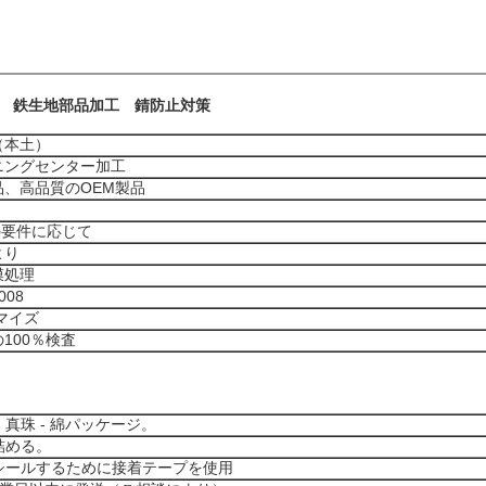
 鉄生地部品加工 錆防止対策
（本土）
ニングセンター加工
品、高品質のOEM製品
erの要件に応じて
より
膜処理
008
マイズ
100％検査
真珠 - 綿パッケージ。
詰める。
シールするために接着テープを使用