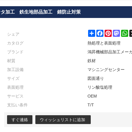
ンタ加工 鉄生地部品加工 錆防止対策
シェア
Share
Facebook
Pinterest
Masto
W
カタログ
熱処理と表面処理
ブランド
鴻昇機械部品加工メー
材質
鉄材
加工設備
マシニングセンター
サイズ
図面通り
表面処理
リン酸塩処理
サービス
OEM
支払い条件
T/T
すぐ連絡
ウィッシュリストに追加