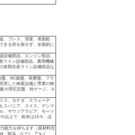
金、プレス、溶接、表面処
できる所を探せず、全面的に
送設備部品、エンジン部品、
生産ライン設備部品、農用機械
の各類生産ライン設備部品な
旋盤、NC曲盤、研磨盤、フラ
充実した検査設備と専業の検
0級大理石定盤、栓ゲージ、ネ
リス、カナダ、スウェーデ
ヒスパニア、スイス、デンマ
ル、サウジアラビア、モーリ
％以上で、欧米は15％、ほ
協力能力を持ちます（原材料含
3604，BC6，など)、アルミ