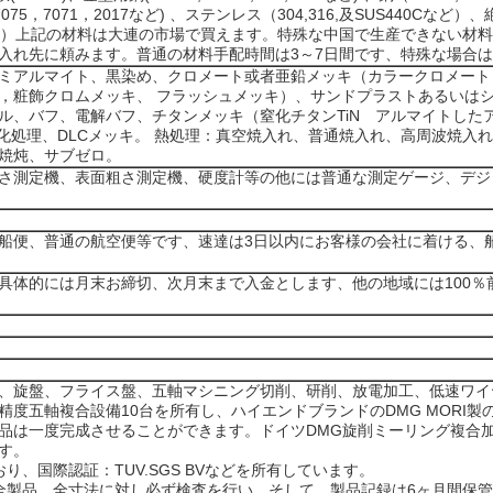
082,7075，7071，2017など) 、ステンレス（304,316,及SUS440Cなど
C,尼龙など）上記の材料は大連の市場で買えます。特殊な中国で生産できない
入れ先に頼みます。普通の材料手配時間は3～7日間です、特殊な場合は
ミアルマイト、黒染め、クロメート或者亜鉛メッキ（カラークロメート
，粧飾クロムメッキ、 フラッシュメッキ）、サンドプラストあるいは
、バフ、電解バフ、チタンメッキ（窒化チタンTiN アルマイトしたアル
）、燐化処理、DLCメッキ。 熱処理：真空焼入れ、普通焼入れ、高周波焼
焼炖、サブゼロ。
さ測定機、表面粗さ測定機、硬度計等の他には普通な測定ゲージ、デジ
船便、普通の航空便等です、速達は3日以内にお客様の会社に着ける、船
具体的には月末お締切、次月末まで入金とします、他の地域には100％
おり、旋盤、フライス盤、五軸マシニング切削、研削、放電加工、低速ワ
度五軸複合設備10台を所有し、ハイエンドブランドのDMG MORI製の
品は一度完成させることができます。ドイツDMG旋削ミーリング複合
す。
り、国際認証：TUV.SGS BVなどを所有しています。
全製品、全寸法に対し必ず検査を行い、そして、製品記録は6ヶ月間保