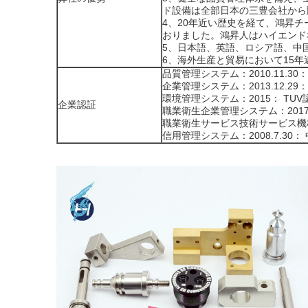
ド設備は全部日本の三豊会社から
4、20年近い歴史を経て、鴻昇
おりました。鴻昇人はハイエンド
5、日本語、英語、ロシア語、中
6、海外生産と貿易において15
品質管理システム：2010.11.30：
企業管理システム：2013.12.29：B
環境管理システム：2015： TUV
企業認証
職業衛生企業管理システム：2017: S
職業衛生サービス技術サービス
信用管理システム：2008.7.3