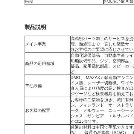
納期
お支払い後30
製品説明
高精密パーツ加工のサービスを提
メイン事業
理、熱処理まで一貫した製造サー
各お客様のご要望に応じさせてい
自動化設備部品、自動車生産ライ
船舶設備部品、ジグ、空調部品、
商品の応用領域
部品、家用電気部品、スピーカー
ど.
DMG、 MAZAK五軸連動マシ
イス盤、レーザー切断機、ワイヤ
主な設備
査人員により精度の高い検査が出
ジゲージなど検査器具を揃えてお
お客様のご信頼を頂き、誠に有難
ン、フィンランド、オーストラリ
お客様の配置
ーク、ノルウェー、ニュージーラ
シャス、ザンビア、エルサルバド
かは15％です。
普通の材料は中国で手配できます
み）。 普通の炭素鋼（S45C）、鉄(S