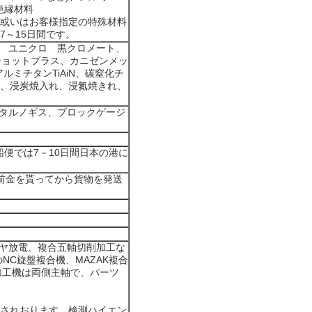
）、絶縁材料
材料或いはお客様指定の特殊材料
7～15日間です。
 ユニクロ 黒クロメート、
ショットプラス、カニゼンメッ
ミチタンTiAiN、碳窒化チ
入れ、浸炭焼入れ、浸氮焼きれ、
タルノギス、ブロックゲージ
便では7－10日間日本の港に
前金を貰ってから貨物を発送
イヤ放電、複合五軸切削加工な
NC旋盤複合機、MAZAK複合
加工機は両側主軸で、パーツ
管されおります。検測ハイエン