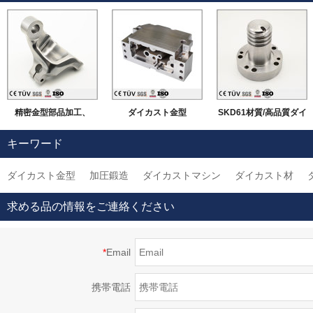
精密金型部品加工、
ダイカスト金型
SKD61材質/高品質ダイ
SKD61、DC53,DH21
カストの部品
キーワード
など金型鋼、精密ダイ
ダイカスト金型
加圧鍛造
ダイカストマシン
ダイカスト材
カスト金型メーカー
求める品の情報をご連絡ください
*
Email
携帯電話