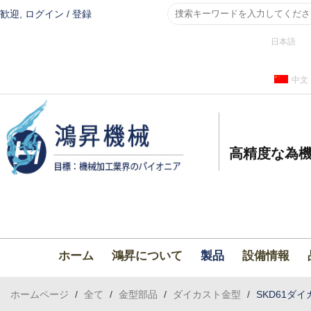
歓迎,
ログイン
/
登録
日本語
中文
高精度な為機
ホーム
鴻昇について
製品
設備情報
ホームページ
/
全て
/
金型部品
/
ダイカスト金型
/
SKD61ダ