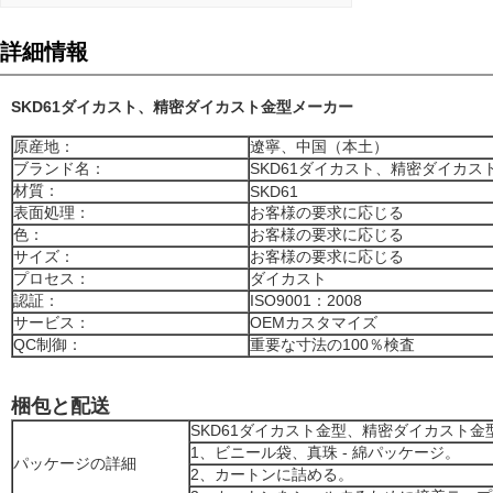
詳細情報
SKD61ダイカスト、精密ダイカスト金型メーカー
原産地：
遼寧、中国（本土）
ブランド名：
SKD61ダイカスト、精密ダイカス
材質：
SKD61
表面処理：
お客様の要求に応じる
色：
お客様の要求に応じる
サイズ：
お客様の要求に応じる
プロセス：
ダイカスト
認証：
ISO9001：2008
サービス：
OEMカスタマイズ
QC制御：
重要な寸法の100％検査
梱包と配送
SKD61ダイカスト金型、精密ダイカスト
1、ビニール袋、真珠 - 綿パッケージ。
パッケージの詳細
2、カートンに詰める。