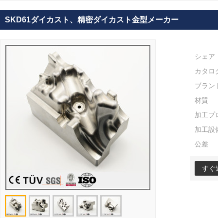
SKD61ダイカスト、精密ダイカスト金型メーカー
シェア
カタロ
ブラン
材質
加工プ
加工設
公差
すぐ