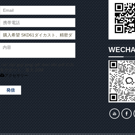
WECH
.rar/.zip/.jpg/.png/.gif/.doc/.xls/.pdf のみ
をサポート、最大 20M
アクセサリー
発信