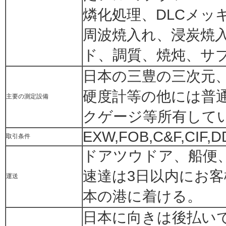
燐化処理、DLCメッ
周波焼入れ、浸炭焼
ド、調質、焼炖、サ
日本の三豊の三次元
硬度計等の他には普
主要の測定設備
クゲージ等所有して
EXW,FOB,C&F,CIF,D
取引条件
ドアツウドア、船便
速達は3日以内にお客
運送
本の港に着ける。
日本に向きは後払い