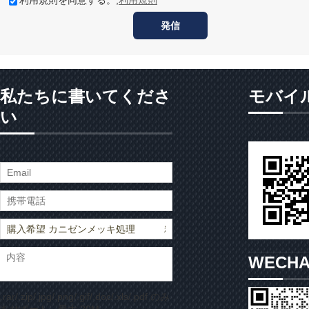
利用規則を同意する。,
利用規則
発信
私たちに書いてくださ
モバイ
い
WECH
.rar/.zip/.jpg/.png/.gif/.doc/.xls/.pdf のみ