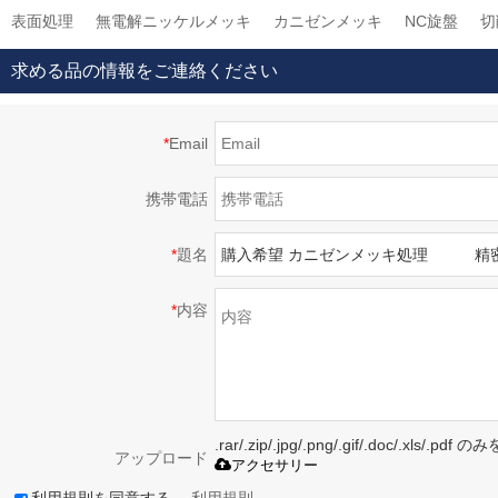
表面処理
無電解ニッケルメッキ
カニゼンメッキ
NC旋盤
切
求める品の情報をご連絡ください
*
Email
携帯電話
*
題名
*
内容
.rar/.zip/.jpg/.png/.gif/.doc/.xls/
アップロード
アクセサリー