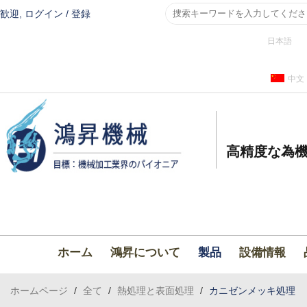
歓迎,
ログイン
/
登録
日本語
中文
高精度な為機
ホーム
鴻昇について
製品
設備情報
ホームページ
/
全て
/
熱処理と表面処理
/
カニゼンメッキ処理 