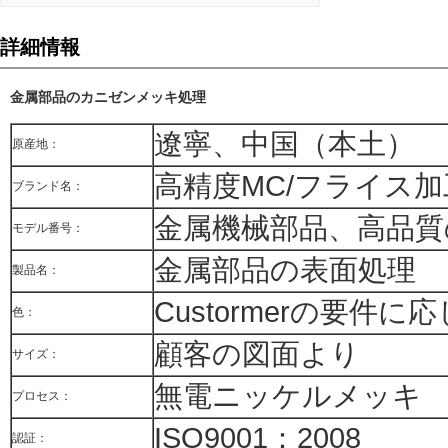
詳細情報
金属部品のカニゼンメッキ処理
遼寧、中国（本土）
原産地：
高精度MC/フライス加
ブランド名：
金属機械部品、高品質
モデル番号：
金属部品の表面処理
製品名：
Custormerの要件に
色：
顧客の図面より
サイズ：
無電ニッケルメッキ
プロセス：
ISO9001：2008
認証：