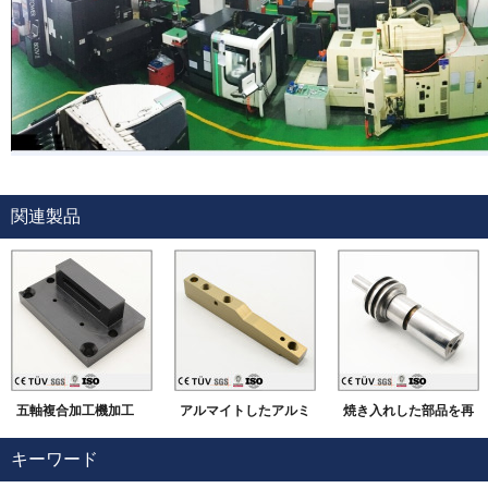
関連製品
五軸複合加工機加工
アルマイトしたアルミ
焼き入れした部品を再
焼き入れ/黒染 自動装
材
度に仕上げます。
キーワード
置部品