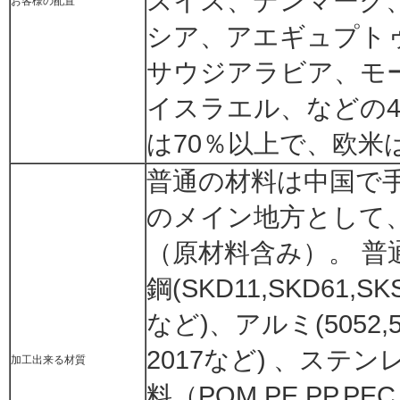
スイス、デンマーク
お客様の配置
シア、アエギュプト
サウジアラビア、モ
イスラエル、などの
は70％以上で、欧米
普通の材料は中国で
のメイン地方として
（原材料含み）。 普通
鋼(SKD11,SKD61,S
など)、アルミ(5052,50
2017など) 、ステンレ
加工出来る材質
料（POM,PE,PP,