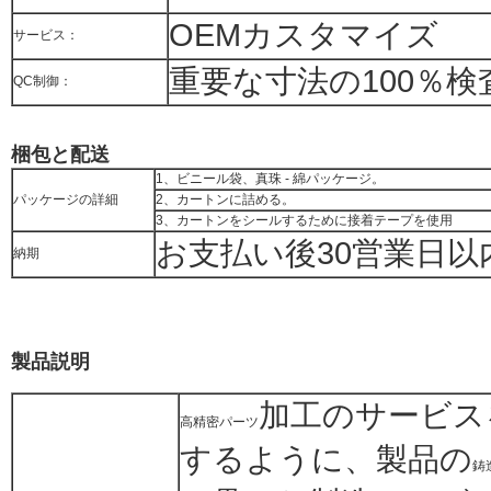
OEMカスタマイズ
サービス：
重要な寸法の100％検
QC制御：
梱包と配送
1、ビニール袋、真珠 - 綿パッケージ。
パッケージの詳細
2、カートンに詰める。
3、カートンをシールするために接着テープを使用
お支払い後30営業日
納期
製品説明
加工のサービス
高精密パーツ
するように、製品の
鋳