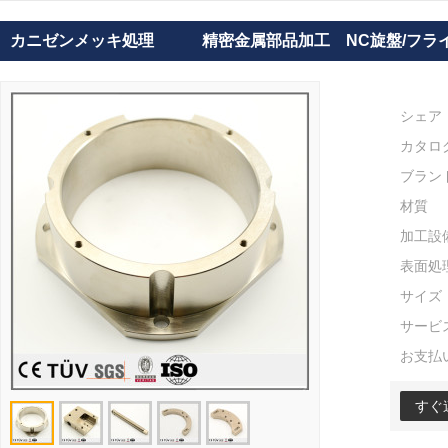
カニゼンメッキ処理 精密金属部品加工 NC旋盤/フラ
シェア
カタロ
ブラン
材質
加工設
表面処
サイズ
サービ
お支払
すぐ