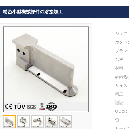
精密小型機械部件の溶接加工
シェア
カタロ
ブラン
名称
材料
表面処
サイズ
精度
認証
QCコ
色
サービ