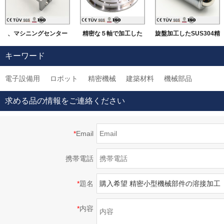
、マシニングセンター
精密な５軸で加工した
旋盤加工したSUS304精
にて加工したSUS材質
機械部品
密部品 大連高品質金属
キーワード
機械部品
加工部品
電子設備用
ロボット
精密機械
建築材料
機械部品
求める品の情報をご連絡ください
*
Email
携帯電話
*
題名
*
内容