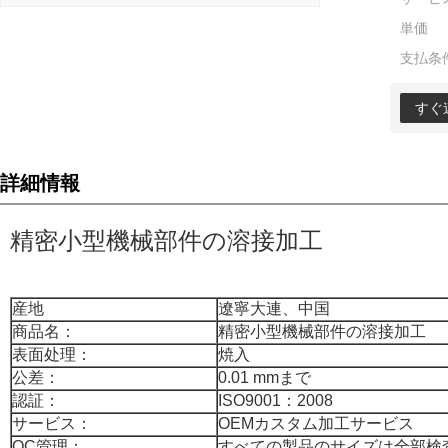
単価
支払条
すぐ
詳細情報
精密小型機械部件の溶接加工
産地
遼寧大連、中国
商品名：
精密小型機械部件の溶接加工
表面处理：
焼入
公差：
0.01 mmまで
認証：
ISO9001：2008
サービス：
OEMカスタム加工サービス
QC管理：
すべての製品のサイズは全部検