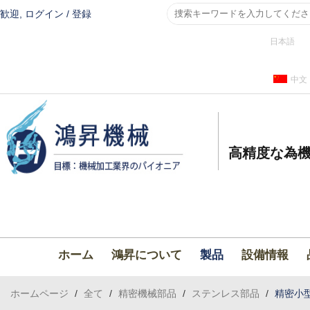
歓迎,
ログイン
/
登録
日本語
中文
高精度な為機
ホーム
鴻昇について
製品
設備情報
ホームページ
/
全て
/
精密機械部品
/
ステンレス部品
/
精密小