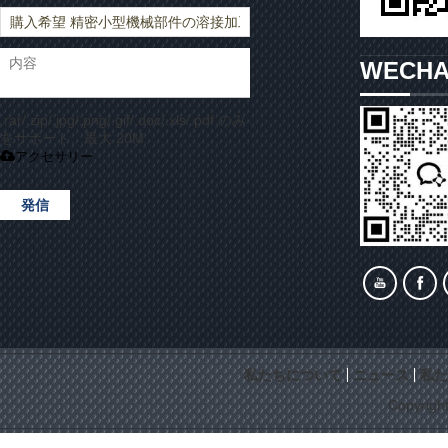
WECH
.rar/.zip/.jpg/.png/.gif/.doc/.xls/.pdf のみ
をサポート、最大 20M
アクセサリー
発信
私たちについて
ニュース
私た
Copyrigh