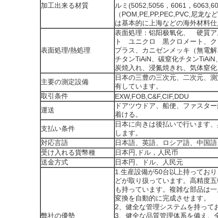
加工出来る材質
ルミ(5052,5056，6061，6063
（POM,PE,PP,PEC,PV
は基本的に上海などの海外材料仕
表面処理：铝阳极氧化、 硬質ア
ト ユニクロ 黒クロメート、ク
表面処理/熱処理
プラス、カニゼンメッキ（無電解
チタンTiAiN、碳窒化チタンTi
炭焼入れ、浸氮焼きれ、気体窒化
日本の三豊の三次元、二次元、測
主要の測定設備
有しています。
取引条件
EXW,FOB,C&F,CIF,DDU
ドアツウドア、船便、ファスター
運送
着ける。
日本に向きは後払いで行います、
支払い条件
します。
対応言語
日本語、英語、ロシア語、中国語
受け入れる貨幣種
日本円,ドル，人民币
送金方式
日本円、ドル、人民元
1.生産設備が50台以上持って
どが取り扱っています。高精度五軸
も持っています。複雑な部品は一
変換を自動的に完成させます。
2、健全な管理システムを持ってお
弊社の優勢
3、健全な品質管理体系を備え、