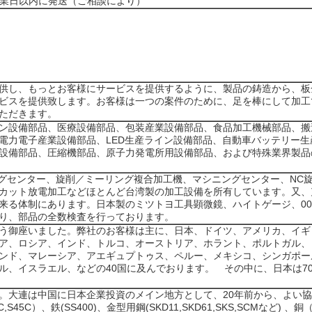
営業日以内に発送（ご相談により）
供し、もっとお客様にサービスを提供するように、製品の鋳造から、板
ビスを提供致します。お客様は一つの案件のために、足を棒にして加工
ただきます。
ン設備部品、医療設備部品、包装産業設備部品、食品加工機械部品、搬
電力電子産業設備部品、LED生産ライン設備部品、自動車バッテリー
設備部品、圧縮機部品、原子力発電所用設備部品、および特殊業界製品
ニングセンター、旋削／ミーリング複合加工機、マシニングセンター、NC
カット放電加工などほとんど台湾製の加工設備を所有しています。又、
来る体制にあります。日本製のミツトヨ工具顕微鏡、ハイトゲージ、0
り、部品の全数検査を行っております。
う御座いました。弊社のお客様は主に、日本、ドイツ、アメリカ、イギ
ア、ロシア、インド、トルコ、オーストリア、ホラント、ポルトガル、
ンド、マレーシア、アエギュプトゥス、ペルー、メキシコ、シンガポー
ル、イスラエル、などの40国に及んでおります。 その中に、日本は70
。大連は中国に日本企業投資のメイン地方として、20年前から、よい
S45C）、鉄(SS400)、金型用鋼(SKD11,SKD61,SKS,SCMなど) 、銅