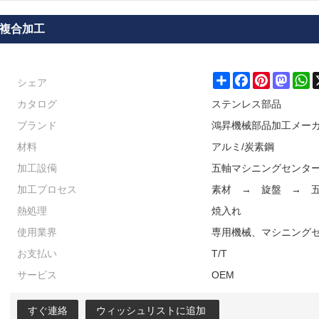
グ複合加工
シェア
Share
Facebook
Pinterest
Masto
W
カタログ
ステンレス部品
ブランド
鴻昇機械部品加工メー
材料
アルミ/炭素鋼
加工設僃
五軸マシニングセンター
加工プロセス
素材 → 旋盤 → 
熱処理
焼入れ
使用業界
専用機械、マシニング
お支払い
T/T
サービス
OEM
すぐ連絡
ウィッシュリストに追加