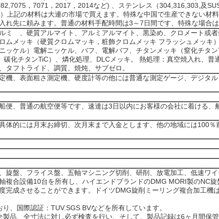
,6082,7075，7071，2017，2014など) 、ステンレス（304,316,303,
C,尼龙など）上記の材料は大連の市場で買えます。特殊な中国で生産できない
入れ先に頼みます。普通の材料手配時間は3～7日間です、特殊な場合は
ルミ 、硬質アルマイト、アルミアルマイト、黒染め、クロメート或者
ロムメッキ（硬質クロムマッキ，粧飾クロムメッキ フラッシュメッキ
ニッケル）電解ニッケル、バフ、電解バフ、チタンメッキ（窒化チタンT
AiN、碳化チタンTiC）、燐化処理、DLCメッキ。 熱処理：真空焼入れ
、タフトライド、調質、焼炖、サブゼロ。
定機、表面粗さ測定機、硬度計等の他には普通な測定ゲージ、デジタル
船便、普通の航空便等です、速達は3日以内にお客様の会社に着ける、船
具体的には月末お締切、次月末まで入金とします、他の地域には100％
おり、旋盤、フライス盤、五軸マシニング切削、研削、放電加工、低速ワ
複合設備10台を所有し、ハイエンドブランドのDMG MORI製のNC旋
度完成させることができます。ドイツDMG旋削ミーリング複合加工機
り、国際認証：TUV.SGS BVなどを所有しています。
全製品、全寸法に対し必ず検査を行い、そして、製品記録は6ヶ月間保