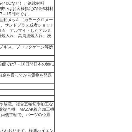
及SUS440Cなど）、絶縁材料
材料或いはお客様指定の特殊材料
7～15日間です。
亜鉛メッキ（カラークロメー
）、サンドプラス或者ショット
iN アルマイトしたアルミ
、普通焼入れ、高周波焼入れ、浸
ノギス、ブロックゲージ等所
便では7－10日間日本の港に
前金を貰ってから貨物を発送
イヤ放電、複合五軸切削加工な
盤複合機、MAZAK複合加工機
は両側主軸で、パーツの位置
管されおります。検測ハイエン