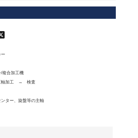
don
hatsApp
X
カー
/複合加工機
五軸加工 → 検査
センター、旋盤等の主軸