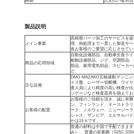
納期
お支払い後30
製品説明
高精密パーツ加工のサービスを提
メイン事業
理、熱処理まで一貫した製造サー
各お客様のご要望に応じさせてい
自動化設備部品、自動車生産ライ
船舶設備部品、ジグ、空調部品、
商品の応用領域
部品、家用電気部品、スピーカー
ど.
DMG MAZAKO五軸連動マシ
イス盤、レーザー切断機、ワイヤ
主な設備
査人員により精度の高い検査が出
ジゲージなど検査器具を揃えてお
お客様のご信頼を頂き、誠に有難
ン、フィンランド、オーストラリ
お客様の配置
ーク、ノルウェー、ニュージーラ
シャス、ザンビア、エルサルバド
かは15％です。
普通の材料は中国で手配できます
み）。 普通の炭素鋼（S25C,S35C,