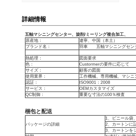
詳細情報
五軸マシニングセンター、旋削/ミーリング複合加工、
原産地：
遼寧、中国（本土）
ブランド名：
羽車 五軸マシニングセンタ
熱処理：
図面要求
色：
Custormerの要件に応じて
サイズ：
顧客の図面
使用業界：
工作機械、専用機械、マシニ
認証：
ISO9001：2008
サービス：
OEMカスタマイズ
QC制御：
重要な寸法の100％検査
梱包と配送
1、ビニール袋、
パッケージの詳細
2、カートンに
3、カートンを