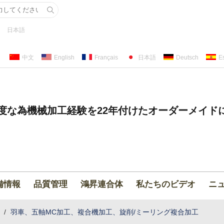
日本語
中文
English
Français
日本語
Deutsch
E
度な為機械加工経験を22年付けたオーダーメイド
備情報
品質管理
鴻昇連合体
私たちのビデオ
ニ
/
羽車、五軸MC加工、複合機加工、旋削/ミーリング複合加工