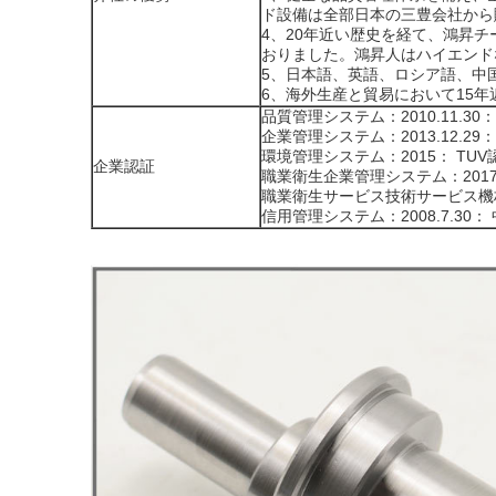
ド設備は全部日本の三豊会社から
4、20年近い歴史を経て、鴻昇
おりました。鴻昇人はハイエンド
5、日本語、英語、ロシア語、中
6、海外生産と貿易において15
品質管理システム：2010.11.30：
企業管理システム：2013.12.29：B
環境管理システム：2015： TUV
企業認証
職業衛生企業管理システム：2017: S
職業衛生サービス技術サービス
信用管理システム：2008.7.3