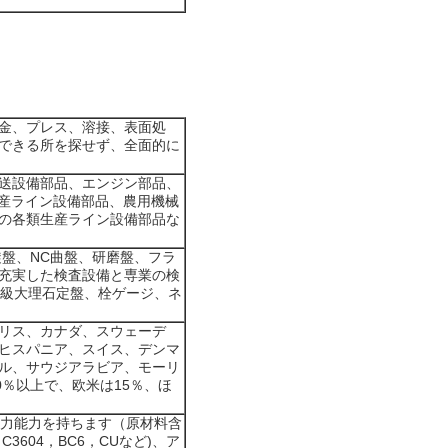
金、プレス、溶接、表面処
できる所を探せず、全面的に
送設備部品、エンジン部品、
生産ライン設備部品、農用機械
の各類生産ライン設備部品な
旋盤、NC曲盤、研磨盤、フラ
充実した検査設備と専業の検
0級大理石定盤、栓ゲージ、ネ
リス、カナダ、スウェーデ
ヒスパニア、スイス、デンマ
ル、サウジアラビア、モーリ
％以上で、欧米は15％、ほ
協力能力を持ちます（原材料含
（C3604，BC6，CUなど)、ア