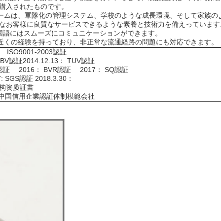
購入されたものです。
チームは、軍隊化の管理システム、学校のような成長環境、そして家族の
なお客様に良質なサービスできるような素養と技術力を備えっています
国語にはスムーズにコミュニケーションができます。
年近くの経験を持っており、非正常な流通経路の問題にも対応できます。
 ISO9001-2003認証
V認証2014.12.13： TUV認証
認証 2016： BVR認証 2017： SQ認証
GS認証 2018.3.30：
機构资质証書
0： 中国信用企業認証体制模範会社