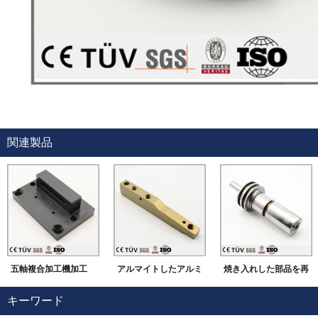
関連製品
五軸複合加工機加工
アルマイトしたアルミ
焼き入れした部品を再
焼き入れ/黒染 自動装
材
度に仕上げます。
キーワード
置部品