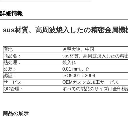
詳細情報
sus材質、高周波焼入したの精密金属機
産地
遼寧大連、中国
商品名：
sus材質、高周波焼入したの精
熱处理：
焼入れ
公差：
0.01 mmまで
認証：
ISO9001：2008
サービス：
OEMカスタム加工サービス
QC管理：
すべての製品のサイズは全部検
商品の展示