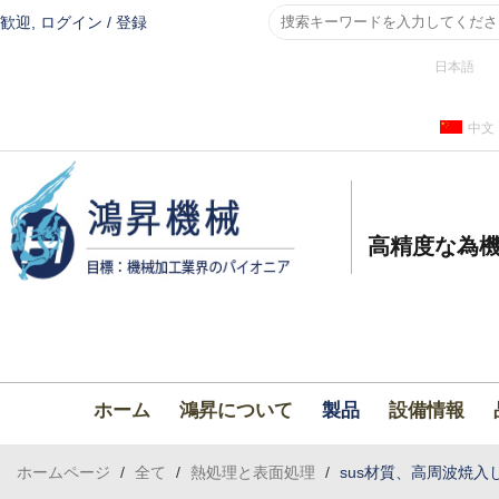
歓迎,
ログイン
/
登録
日本語
中文
高精度な為機
ホーム
鴻昇について
製品
設備情報
ホームページ
/
全て
/
熱処理と表面処理
/
sus材質、高周波焼