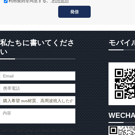
利用規則を同意する。,
利用規則
発信
私たちに書いてくださ
モバイ
い
WECH
.rar/.zip/.jpg/.png/.gif/.doc/.xls/.pdf のみ