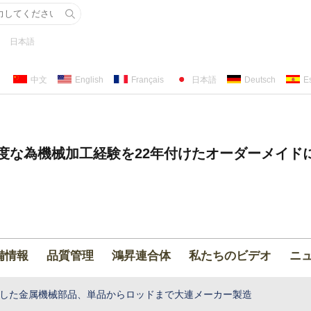
日本語
中文
English
Français
日本語
Deutsch
E
度な為機械加工経験を22年付けたオーダーメイド
備情報
品質管理
鴻昇連合体
私たちのビデオ
ニ
した金属機械部品、単品からロッドまで大連メーカー製造