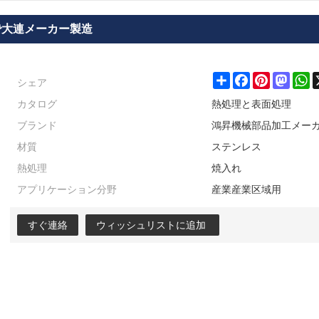
で大連メーカー製造
シェア
Share
Facebook
Pinterest
Masto
W
カタログ
熱処理と表面処理
ブランド
鴻昇機械部品加工メー
材質
ステンレス
熱処理
焼入れ
アプリケーション分野
産業産業区域用
すぐ連絡
ウィッシュリストに追加