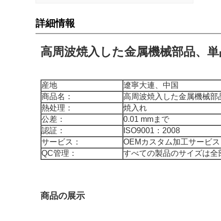
詳細情報
高周波焼入した金属機械部品、単
産地
遼寧大連、中国
商品名：
高周波焼入した金属機械部
熱处理：
焼入れ
公差：
0.01 mmまで
認証：
ISO9001：2008
サービス：
OEMカスタム加工サービス
QC管理：
すべての製品のサイズは全
商品の展示