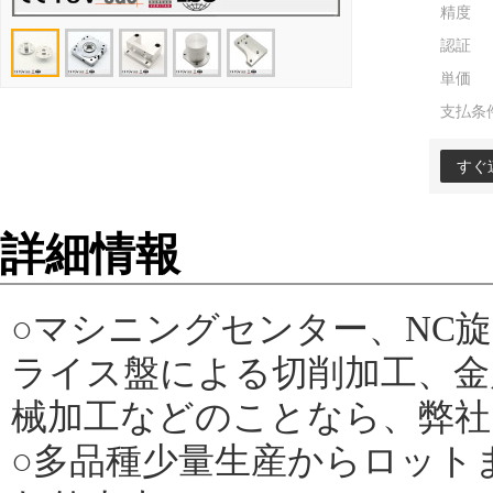
精度
認証
単価
支払条
すぐ
詳細情報
○マシニングセンター、NC
ライス盤による切削加工、金
械加工などのことなら、弊社
○多品種少量生産からロット