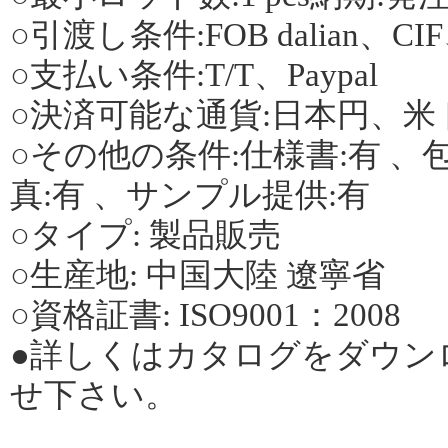
○引渡し条件:FOB dalian、C
○支払い条件:T/T、Paypal
○決済可能な通貨:日本円、米
○その他の条件:仕様書:有 、包
真:有 、サンプル提供:有
○タイプ: 製品販売
○生産地: 中国大陸 遼寧省
○資格証書: ISO9001：2008
●詳しくはカタログをダウン
せ下さい。