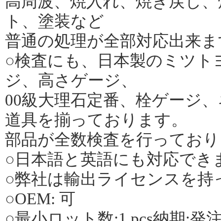
高周波、焼入れ、焼き戻し、
ト、塗装など
普通の処理が全部対応出来ま
○検査にも、日本製のミツト
ジ、高さゲージ、
00級大理石定番、栓ゲージ
道具を揃っております。
部品が全数検査を行っており
○日本語と英語にも対応でき
○弊社は輸出ライセンスを持
○OEM: 可
○最小ロット数:1 pcs納期:発注後