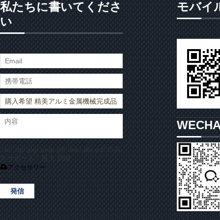
私たちに書いてくださ
モバイ
い
WECH
.rar/.zip/.jpg/.png/.gif/.doc/.xls/.pdf のみ
をサポート、最大 20M
アクセサリー
発信