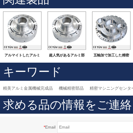
アルマイトしたアルミ
超人気があるアルミ部
五軸加で加工した精密
部品
品加工
部
キーワード
精美アルミ金属機械完成品
機械精密部品
精密マシニングセンタ
求める品の情報をご連絡
*
Email