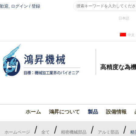
歓迎,
ログイン
/
登録
日本語
中文
高精度な為機
ホーム
鴻昇について
製品
設備情報
/
/
/
/
ホームページ
全て
精密機械部品
アルミ部品
精