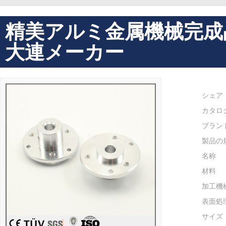
精美アルミ金属機械完成
大連メーカー
シェア
カタロ
ブラン
製品の
名称
材料
加工機
表面処
サイズ