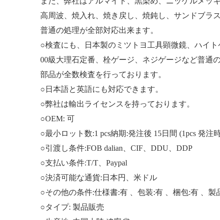
また、弊社はアルマイト、黒染め、ニッケルメッ
高周波、焼入れ、焼き戻し、焼鈍し、サンドブラ
普通の処理が全部対応出来ます。
○検査にも、日本製のミツトヨ工具顕微鏡、ハイト
00級大理石定番、栓ゲージ、ネジゲージなど普通
部品が全数検査を行っております。
○日本語と英語にも対応できます。
○弊社は輸出ライセンスを持っております。
○OEM: 可
○最小ロット数:1 pcs納期:発注後 15日間 (1pcs 発注時
○引渡し条件:FOB dalian、CIF、DDU、DDP
○支払い条件:T/T、Paypal
○決済可能な通貨:日本円、米ドル
○その他の条件:仕様書:有 、包装:有 、梱包:有 、製
○タイプ: 製品販売