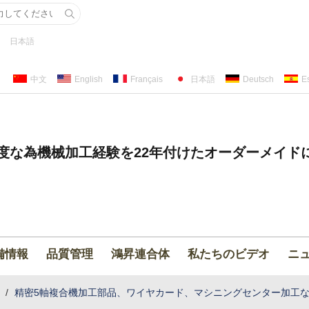
日本語
中文
English
Français
日本語
Deutsch
E
度な為機械加工経験を22年付けたオーダーメイド
備情報
品質管理
鴻昇連合体
私たちのビデオ
ニ
/
精密5軸複合機加工部品、ワイヤカード、マシニングセンター加工