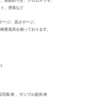
キ、亜鉛めっき、クロムメッキ、
スト、塗装など
ゲージ、高さゲージ、
の検査道具を揃っております。
)
品写真:有 、サンプル提供:有