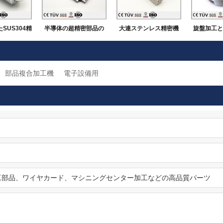
SUS304精
半導体の超精密部品の
大連ステンレス精密機
旋盤加工と
連高品質金属
製造
械加工メーカ
部品
部品複合加工機
電子設備用