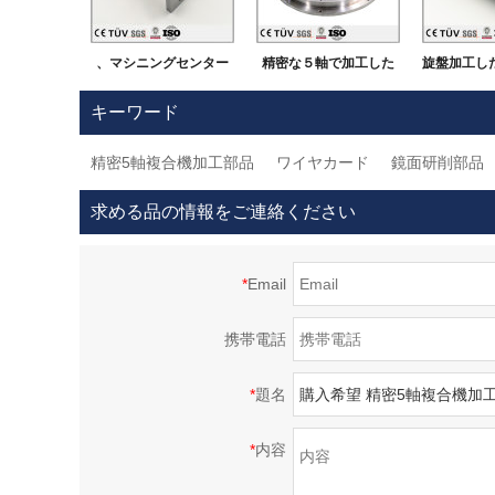
、マシニングセンター
精密な５軸で加工した
旋盤加工した
にて加工したSUS材質
機械部品
密部品 大
キーワード
機械部品
加工
精密5軸複合機加工部品
ワイヤカード
鏡面研削部品
求める品の情報をご連絡ください
*
Email
携帯電話
*
題名
*
内容