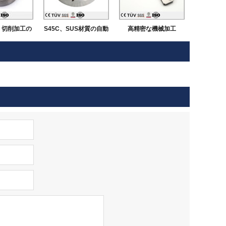
 切削加工の
S45C、SUS材質の自動
高精密な機械加工
部品
化部品