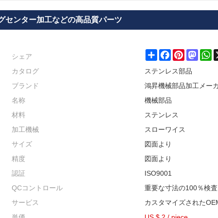
グセンター加工などの高品質パーツ
シェア
Share
Facebook
Pinterest
Masto
W
カタログ
ステンレス部品
ブランド
鴻昇機械部品加工メー
名称
機械部品
材料
ステンレス
加工機械
スローワイス
サイズ
図面より
精度
図面より
認証
ISO9001
QCコントロール
重要な寸法の100％検査
サービス
カスタマイズされたOE
単価
US $ 2
/
piece