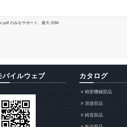
.doc/.xls/.pdf のみをサポート、最大 20M
モバイルウェブ
カタログ
精密機械部品
溶接部品
鋳造部品
板金部品