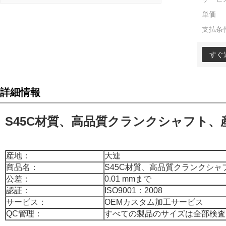
単価
支払条
すぐ
詳細情報
S45C材質、高品質クランクシャフト、
産地：
大連
商品名：
S45C材質、高品質クランクシ
公差：
0.01 mmまで
認証：
ISO9001：2008
サービス：
OEMカスタム加工サービス
QC管理：
すべての製品のサイズは全部検査