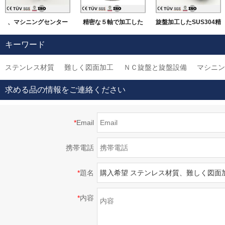
、マシニングセンター
精密な５軸で加工した
旋盤加工したSUS304精
にて加工したSUS材質
機械部品
密部品 大連高品質金属
キーワード
機械部品
加工部品
ステンレス材質
難しく図面加工
ＮＣ旋盤と旋盤設備
マシニン
求める品の情報をご連絡ください
*
Email
携帯電話
*
題名
*
内容