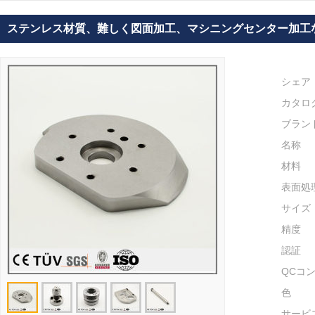
ステンレス材質、難しく図面加工、マシニングセンター加工
シェア
カタロ
ブラン
名称
材料
表面処
サイズ
精度
認証
QCコ
色
サービ