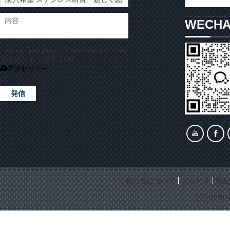
WECH
.rar/.zip/.jpg/.png/.gif/.doc/.xls/.pdf のみ
をサポート、最大 20M
アクセサリー
発信
私たちについて
ニュース
私た
Copyrigh