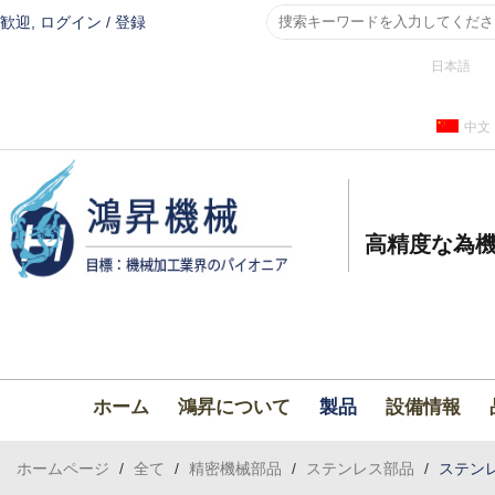
歓迎,
ログイン
/
登録
日本語
中文
高精度な為機
ホーム
鴻昇について
製品
設備情報
ホームページ
/
全て
/
精密機械部品
/
ステンレス部品
/
ステン