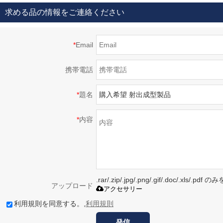
ービス
求める品の情報をご連絡ください
*
Email
携帯電話
*
題名
*
内容
.rar/.zip/.jpg/.png/.gif/.doc/.xls/
アップロード
アクセサリー
利用規則を同意する。,
利用規則
発信