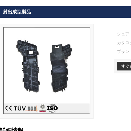
射出成型製品
シェア
カタロ
ブラン
すぐ
詳細情報