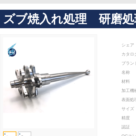
ズブ焼入れ処理 研磨処
シェア
カタロ
ブラン
名称
材料
加工機
表面処
サイズ
精度
認証