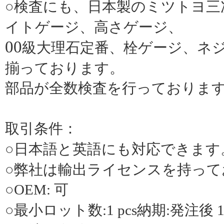
○検査にも、日本製のミツトヨ三
イトゲージ、高さゲージ、
00
級大理石定番、栓ゲージ、ネ
揃っております。
部品が全数検査を行っておりま
取引条件：
○日本語と英語にも対応できます
○弊社は輸出ライセンスを持って
○
OEM:
可
○最小ロット数
:1 pcs
納期
:
発注後
1