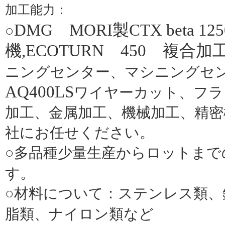
加工能力：
DMG
MORI
製
CTX beta 125
○
機
,
ECOTURN
450
複合加
ニングセンター、
マシニングセ
AQ400LS
ワイヤーカット、フラ
加工、金属加工、機械加工、精
社にお任せください。
○多品種少量生産からロットまで
す。
○材料について：ステンレス類、
脂類、ナイロン類など