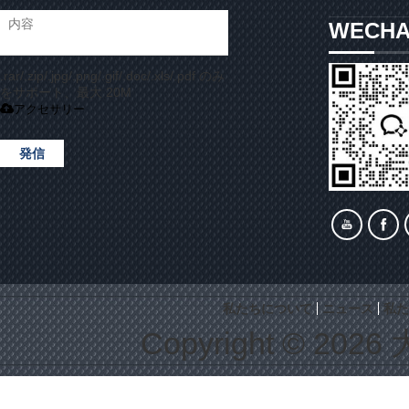
WECH
.rar/.zip/.jpg/.png/.gif/.doc/.xls/.pdf のみ
をサポート、最大 20M
アクセサリー
発信
私たちについて
ニュース
私た
Copyright © 2026