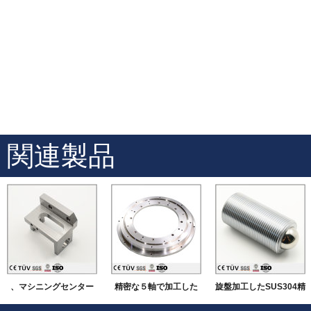
関連製品
、マシニングセンター
精密な５軸で加工した
旋盤加工したSUS304精
にて加工したSUS材質
機械部品
密部品 大連高品質金属