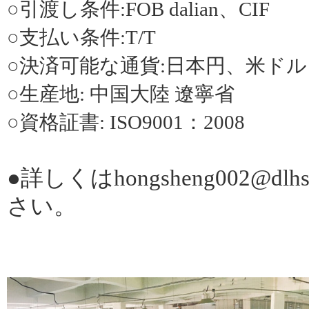
○引渡し条件
:FOB dalian
、
CIF
○支払い条件
:T/T
○決済可能な通貨
:
日本円、米ドル
○生産地
:
中国大陸 遼寧省
○資格証書
: ISO9001
：
2008
●詳しくは
hongsheng002@dlhs
さい。