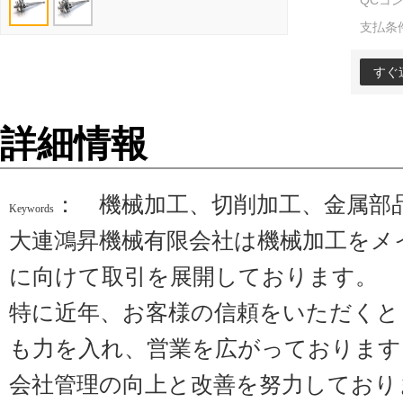
QCコ
支払条
すぐ
詳細情報
： 機械加工、切削加工、金属部
Keywords
大連鴻昇機械有限会社は機械加工をメ
に向けて取引を展開しております。
特に近年、お客様の信頼をいただくと
も力を入れ、
営業
を
広がっております
会社
管理
の向上と改善を
努力
しており