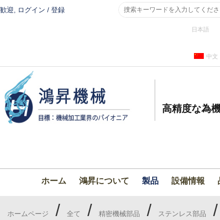
歓迎,
ログイン
/
登録
日本語
中文
高精度な為機
ホーム
鴻昇について
製品
設備情報
/
/
/
ホームページ
全て
精密機械部品
ステンレス部品