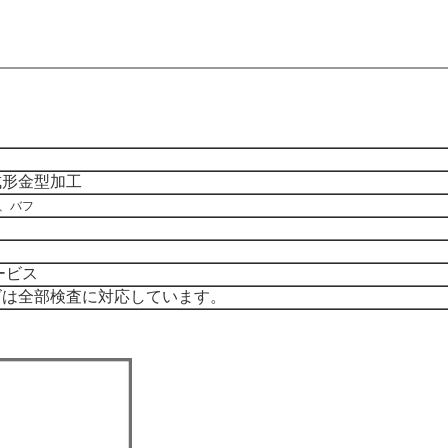
成形金型加工
、バフ
ービス
ズは全部検査に対応しています。