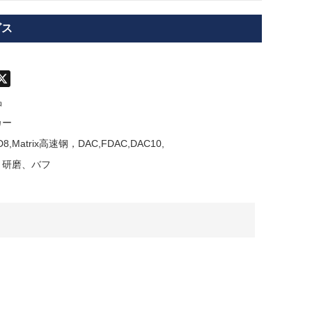
ビス
don
hatsApp
X
品
カー
KD8,Matrix高速钢，DAC,FDAC,DAC10,
，研磨、バフ