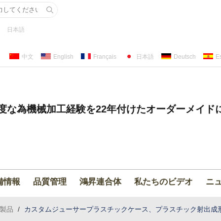
日本語
中文
English
Français
日本語
Deutsch
E
度な為機械加工経験を22年付けたオーダーメイド
備情報
品質管理
鴻昇連合体
私たちのビデオ
ニ
製品
/
カスタムジューサープラスチックケース、プラスチック射出成