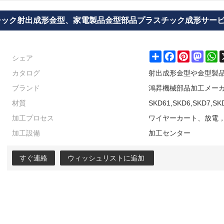
チック射出成形金型、家電製品金型部品プラスチック成形サー
シェア
Share
Facebook
Pinterest
Masto
W
カタログ
射出成形金型や金型製
ブランド
鴻昇機械部品加工メー
材質
SKD61,SKD6,SKD7,S
加工プロセス
ワイヤーカート、放電
加工設備
加工センター
すぐ連絡
ウィッシュリストに追加