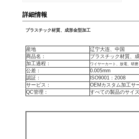
詳細情報
プラスチック材質、成形金型加工
産地
辽宁大连、中国
商品名：
プラスチック材質、
加工過程：
ワイヤーカート、放電、研磨
公差：
0.005mm
認証：
ISO9001：2008
サービス：
OEMカスタム加工サ
QC管理：
すべての製品のサイ