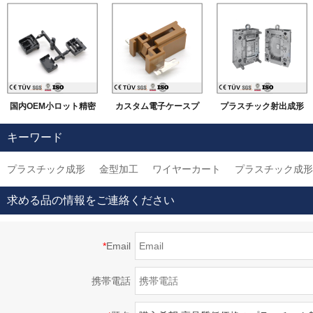
国内OEM小ロット精密
カスタム電子ケースプ
プラスチック射出成形
PU ABS プラスチッ
ラスチック金型メーカ
金型メーカー、カスタ
キーワード
クパーツ、シリカゲル
ー、Oemプラスチック
ム精密プラスチック金
プラスチック成形
金型加工
ワイヤーカート
プラスチック成形
真空鋳造成型製品
射出成型金型の成形サ
型
ービス
求める品の情報をご連絡ください
*
Email
携帯電話