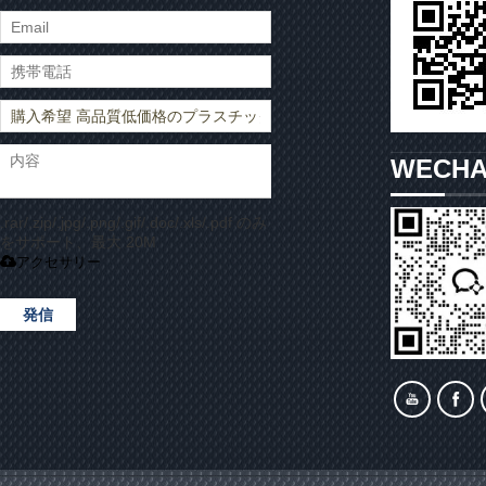
WECH
.rar/.zip/.jpg/.png/.gif/.doc/.xls/.pdf のみ
をサポート、最大 20M
アクセサリー
発信