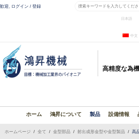
歓迎,
ログイン
/
登録
日本語
中文
高精度な為機
ホーム
鴻昇について
製品
設備情報
ホームページ
/
全て
/
金型部品
/
射出成形金型や金型製品
/
高