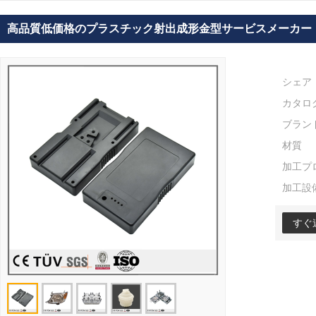
高品質低価格のプラスチック射出成形金型サービスメーカー
シェア
カタロ
ブラン
材質
加工プ
加工設
すぐ