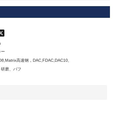
don
hatsApp
X
品
カー
KD8,Matrix高速钢，DAC,FDAC,DAC10,
，研磨、バフ