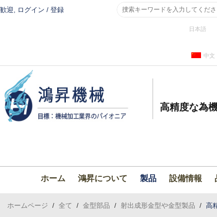
歓迎,
ログイン
/
登録
日本語
中文
高精度な為機
ホーム
鴻昇について
製品
設備情報
ホームページ
/
全て
/
金型部品
/
射出成形金型や金型製品
/
高