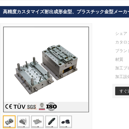
高精度カスタマイズ射出成形金型、プラスチック金型メーカ
シェア
カタロ
ブラン
材質
加工プ
加工設
すぐ