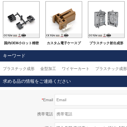
国内OEM小ロット精密
カスタム電子ケースプ
プラスチック射出成形
PU ABS プラスチッ
ラスチック金型メーカ
金型メーカー、カスタ
キーワード
クパーツ、シリカゲル
ー、Oemプラスチック
ム精密プラスチック金
プラスチック成形
金型加工
ワイヤーカート
プラスチック成形
真空鋳造成型製品
射出成型金型の成形サ
型
ービス
求める品の情報をご連絡ください
*
Email
携帯電話