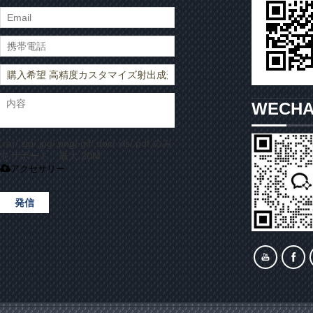
WECH
.rar/.zip/.jpg/.png/.gif/.doc/.xls/.pdf のみ
をサポート、最大 20M
アクセサリー
発信