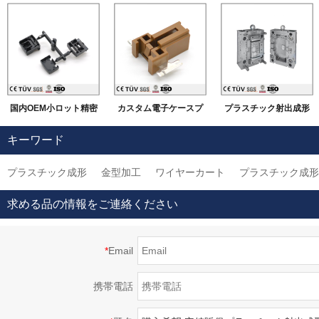
国内OEM小ロット精密
カスタム電子ケースプ
プラスチック射出成形
PU ABS プラスチッ
ラスチック金型メーカ
金型メーカー、カスタ
キーワード
クパーツ、シリカゲル
ー、Oemプラスチック
ム精密プラスチック金
プラスチック成形
金型加工
ワイヤーカート
プラスチック成形
真空鋳造成型製品
射出成型金型の成形サ
型
ービス
求める品の情報をご連絡ください
*
Email
携帯電話