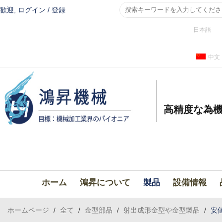
歓迎,
ログイン
/
登録
日本語
中文
高精度な為機
ホーム
鴻昇について
製品
設備情報
ホームページ
/
全て
/
金型部品
/
射出成形金型や金型製品
/
安