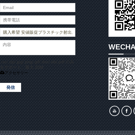
WECH
.rar/.zip/.jpg/.png/.gif/.doc/.xls/.pdf のみ
をサポート、最大 20M
アクセサリー
発信