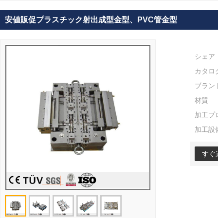
安値販促プラスチック射出成型金型、PVC管金型
シェア
カタロ
ブラン
材質
加工プ
加工設
すぐ