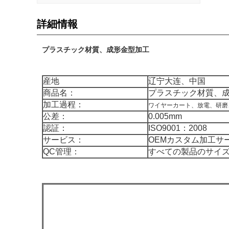
詳細情報
プラスチック材質、成形金型加工
産地
辽宁大连、中国
商品名：
プラスチック材質、
加工過程：
ワイヤーカート、放電、研磨
公差：
0.005mm
認証：
ISO9001：2008
サービス：
OEMカスタム加工サ
QC管理：
すべての製品のサイ