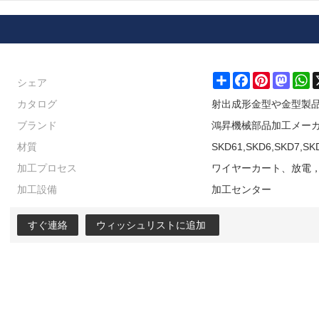
シェア
Share
Facebook
Pinterest
Masto
W
カタログ
射出成形金型や金型製
ブランド
鴻昇機械部品加工メー
材質
SKD61,SKD6,SKD7,S
加工プロセス
ワイヤーカート、放電
加工設備
加工センター
すぐ連絡
ウィッシュリストに追加