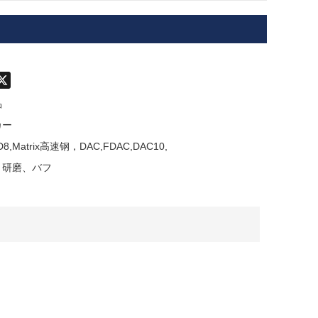
don
hatsApp
X
品
カー
KD8,Matrix高速钢，DAC,FDAC,DAC10,
，研磨、バフ