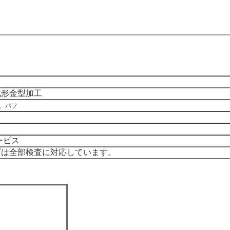
成形金型加工
、バフ
ービス
ズは全部検査に対応しています。