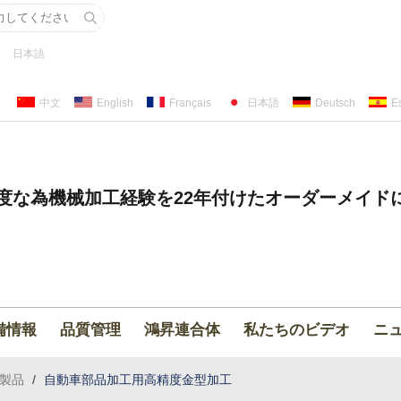
日本語
中文
English
Français
日本語
Deutsch
E
度な為機械加工経験を22年付けたオーダーメイド
備情報
品質管理
鴻昇連合体
私たちのビデオ
ニ
製品
/
自動車部品加工用高精度金型加工