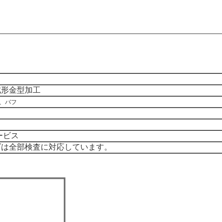
成形金型加工
、バフ
ービス
ズは全部検査に対応しています。