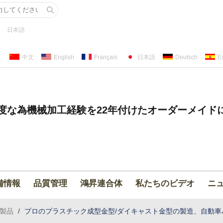
日本語
中文
English
Français
日本語
Deutsch
E
度な為機械加工経験を22年付けたオーダーメイド
備情報
品質管理
鴻昇連合体
私たちのビデオ
ニ
製品
/
プロのプラスチック成型金型/ダイキャスト金型の製造、自動車