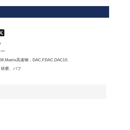
don
hatsApp
X
品
カー
KD8,Matrix高速钢，DAC,FDAC,DAC10,
，研磨、バフ