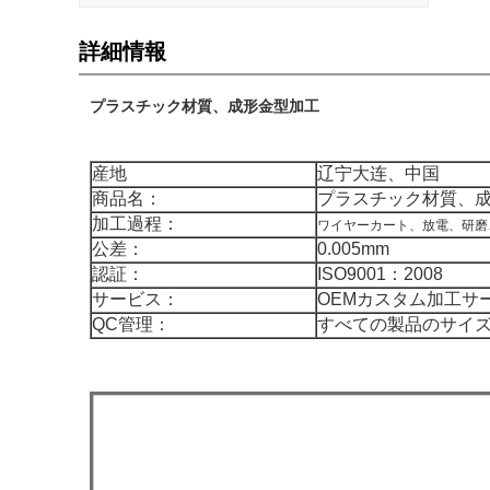
詳細情報
プラスチック材質、成形金型加工
産地
辽宁大连、中国
商品名：
プラスチック材質、
加工過程：
ワイヤーカート、放電、研磨
公差：
0.005mm
認証：
ISO9001：2008
サービス：
OEMカスタム加工サ
QC管理：
すべての製品のサイ