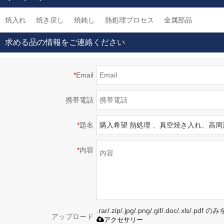
置部品
焼入れ
焼き戻し
焼鈍し
熱処理プロセス
金属部品
求める品の情報をご連絡ください
*
Email
携帯電話
*
題名
*
内容
.rar/.zip/.jpg/.png/.gif/.doc/.xls/
アップロード
アクセサリー