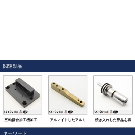
関連製品
五軸複合加工機加工
アルマイトしたアルミ
焼き入れした部品を再
焼き入れ/黒染 自動装
材
度に仕上げます。
キーワード