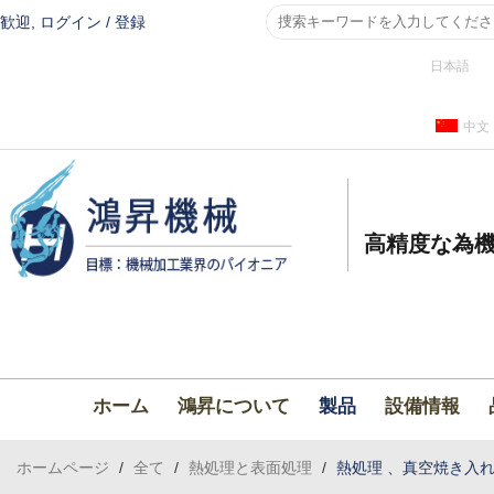
歓迎,
ログイン
/
登録
日本語
中文
高精度な為機
ホーム
鴻昇について
製品
設備情報
ホームページ
/
全て
/
熱処理と表面処理
/
熱処理 、真空焼き入