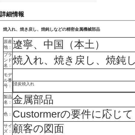
詳細情報
焼入れ、焼き戻し、焼鈍しなどの精密金属機械部品
遼寧、中国（本土）
原産
地：
ブラ
焼入れ、焼き戻し、焼鈍
ンド
名：
モデ
ル番
浸炭焼入れ
号：
金属部品
製品
名：
Custormerの要件に応じて
色：
顧客の図面
サイ
ズ：