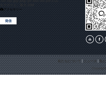
.rar/.zip/.jpg/.png/.gif/.doc/.xls/.pdf のみ
をサポート、最大 20M
アクセサリー
発信
私たちについて
ニュース
私た
Copyrigh