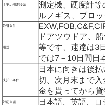
測定機、硬度計等
主要の測定設備
ルノギス、ブロッ
EXW,FOB,C&F,CI
取引条件
ドアツウドア、船
等です、速達は3
運送
では7－10日間
日本に向きは後払
切、次月末まで入
支払い条件
金を貰ってから貨
日本語、英語、ロ
対応言語