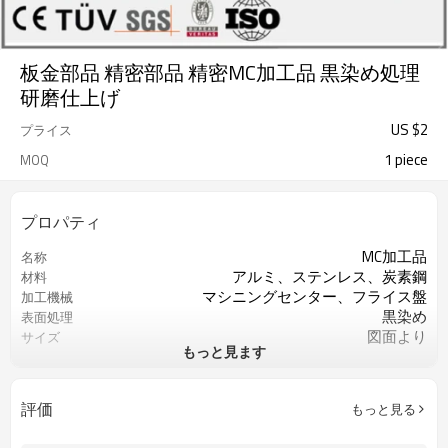
板金部品 精密部品 精密MC加工品 黒染め処理
研磨仕上げ
US $
2
プライス
1 piece
MOQ
プロパティ
MC加工品
名称
アルミ、ステンレス、炭素鋼
材料
マシニングセンター、フライス盤
加工機械
黒染め
表面処理
図面より
サイズ
もっと見ます
図面より
精度
ISO9001
認証
旋盤切削/フライス切削/ドリル切削
過程
評価
もっと見る
カスタマイズされたOEM
サービス
重要な寸法の100％検査
QCコントロール