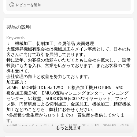
レビューを追加
製品の説明
Keywords
： 機械加工、切削加工、金属部品
,
表面処理
大連鴻昇機械有限会社は機械加工をメイン事業として、日本のお
客さんに向けて取引を展開しております。
特に近年、お客様の信頼をいただくともに会社を拡大し、
、設備
投資にも力を入れ、
営業
を
広がっております。またお客様のご指
導も受けて、
会社
管理
の向上と改善を
努力
しております。
加工能力：
○
DMG
MORI
製
CTX beta 1250
TC
複合加工機
,
ECOTURN
450
複合加工機
,
DMG
DMU50
五軸マシニングセンター、
マシニング
センター、
NC
旋盤、
SODICK
製
AQ400LS
ワイヤーカット、フライ
ス盤
、円筒研磨
による切削加工、金属加工、機械加工、精密機械
加工などのことなら、弊社にお任せください。
○多品種少量生産からロットまでの一貫生産を提供しておりま
す。
○材料について：ステンレス類、鉄類、アルミ類、真鍮類、樹脂
もっと見ます
類、ナイロン類など
いろんな材質が全部対応出来ます。
加工製品：