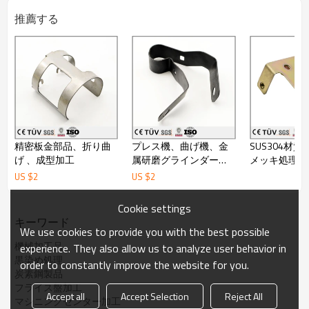
半導体機械部品、金型部品、工作機械部品、
推薦する
産業機械部品、電子音響の精密装置部品、各種設備部品など
いろんな業界に及んでおります
処理対応：
アルマイト、黒染め、ニッケルメッキ、亜鉛めっき、クロムメッ
キ、タフトライド、
高周波、焼入れ、焼き戻し、焼鈍し、サンドブラスト、など対応
出来ます。
検査能力：
○検査にも、日本製のミツトヨ三次元測定機、工具顕微鏡、ハイ
トゲージ、高さゲージ、
精密板金部品、折り曲
プレス機、曲げ機、金
SUS304材
00
級大理石定番、栓ゲージ、ネジゲージなど普通の検査道具を
げ 、成型加工
属研磨グラインダー板
メッキ処理、
揃っております。
金部品加工。
技術
部品が全数検査を行っております。
US $
2
US $
2
取引条件：
Cookie settings
○日本語と英語にも対応できます。
キーワード
○弊社は輸出ライセンスを持っております。
We use cookies to provide you with the best possible
○
OEM:
可
機械加工品
experience. They also allow us to analyze user behavior in
○最小ロット数
:1 pcs
納期
:
発注後
15
日間
(1pcs
発注時
)
黒染め処理
○引渡し条件
:FOB dalian
、
CIF
order to constantly improve the website for you.
○支払い条件
:T/T
炭素鋼製品
○決済可能な通貨
:
日本円、米ドル
フライス盤加工
Accept all
Accept Selection
Reject All
○生産地
:
中国大陸 遼寧省
マシニングセンター加工