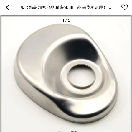
板金部品 精密部品 精密MC加工品 黒染め処理 研磨仕上げ
1
/
4