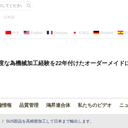
日本語
中文
English
Français
日本語
Deutsch
E
度な為機械加工経験を22年付けたオーダーメイド
備情報
品質管理
鴻昇連合体
私たちのビデオ
ニ
/
SUS部品を高精密加工して日本まで輸出します。