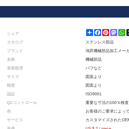
シェア
Share
Facebook
Pinterest
Masto
W
カタログ
ステンレス部品
ブランド
鴻昇機械部品加工メー
名称
機械部品
表面処理
バフなど
サイズ
図面より
精度
図面より
認証
ISO9001
QCコントロール
重要な寸法の100％検査
色
お客様のご要求によっ
サービス
カスタマイズされたOE
単価
US $ 2
/
piece