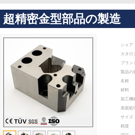
超精密金型部品の製造
シェア
カタロ
ブラン
製品の
名称
材料
加工機
表面処
サイズ
精度