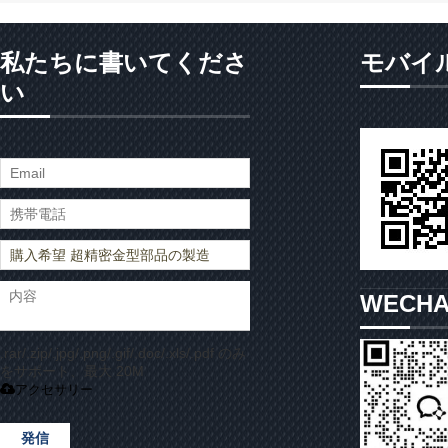
私たちに書いてくださ
モバイ
い
WECH
.rar/.zip/.jpg/.png/.gif/.doc/.xls/.pdf のみ
をサポート、最大 20M
アクセサリー
発信