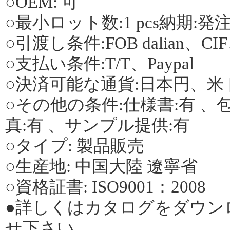
○OEM: 可
○最小ロット数:1 pcs納期:発注後
○引渡し条件:FOB dalian、C
○支払い条件:T/T、Paypal
○決済可能な通貨:日本円、米
○その他の条件:仕様書:有 、包
真:有 、サンプル提供:有
○タイプ: 製品販売
○生産地: 中国大陸 遼寧省
○資格証書: ISO9001：2008
●詳しくはカタログをダウン
せ下さい。