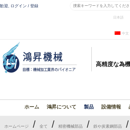
歓迎,
ログイン
/
登録
日本語
中文
高精度な為機
ホーム
鴻昇について
製品
設備情報
/
/
/
ホームページ
全て
精密機械部品
鉄や炭素鋼部品