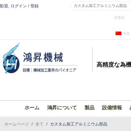
歓迎,
ログイン
/
登録
日本語
中文
高精度な為機
ホーム
鴻昇について
製品
設備情報
ホームページ
/
全て
/
カスタム加工アルミニウム部品