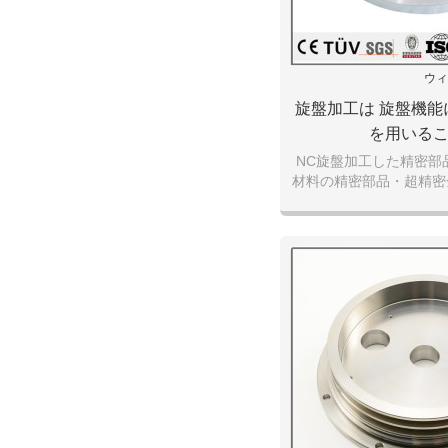
ウィ
旋盤加工は 旋盤機能
を用いる
NC旋盤加工した精密部
材料の精密部品・超精密
販売の株式会社 エム・