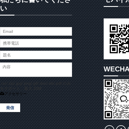
い
WECH
.rar/.zip/.jpg/.png/.gif/.doc/.xls/.pdf のみ
をサポート、最大 20M
アクセサリー
発信