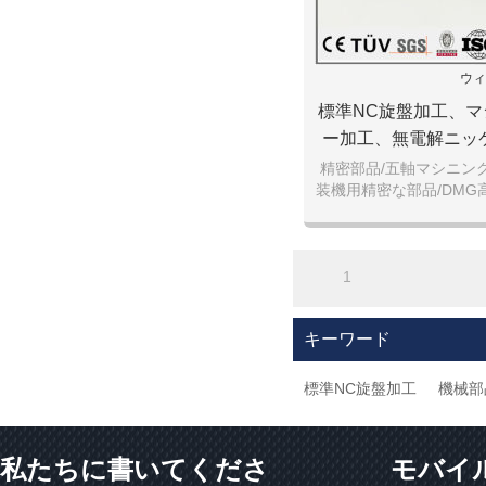
ウィ
標準NC旋盤加工、
ー加工、無電解ニッ
高品質機
精密部品/五軸マシニン
装機用精密な部品/DMG
高品質金属加
大連鴻昇機械でございま
加工部品。標準部品をサ
1
マイズも歓迎
キーワード
標準NC旋盤加工
機械部
私たちに書いてくださ
モバイ