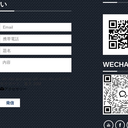
い
WECH
.rar/.zip/.jpg/.png/.gif/.doc/.xls/.pdf のみ
をサポート、最大 20M
アクセサリー
発信