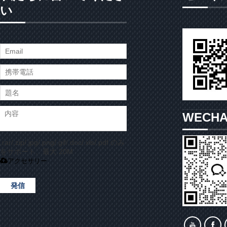
い
WECH
.rar/.zip/.jpg/.png/.gif/.doc/.xls/.pdf のみ
をサポート、最大 20M
アクセサリー
発信