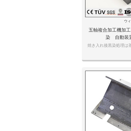
ウィ
五軸複合加工機加工
染 自動装
焼き入れ後黒染処理は