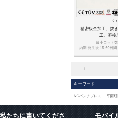
ウィ
精密板金加工、抜
工、溶接
最小ロット数:1
納期:発注後 15-60日間 
引渡し条件:FOB da
支払い条件: T/T 現
決済可能な通貨:日
1
キーワード
NCパンチプレス
平面研
私たちに書いてくださ
モバイ