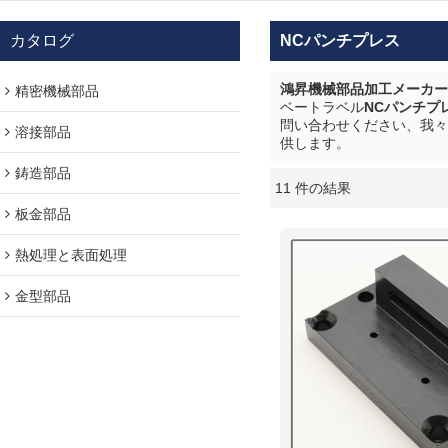
カタログ
NCパンチプレス
鴻昇機械部品加工メーカー
精密機械部品
ベートラベル
NCパンチプ
問い合わせください、我々
溶接部品
供します。
鋳造部品
11 件の結果
ショーケース
板金部品
熱処理と表面処理
金型部品