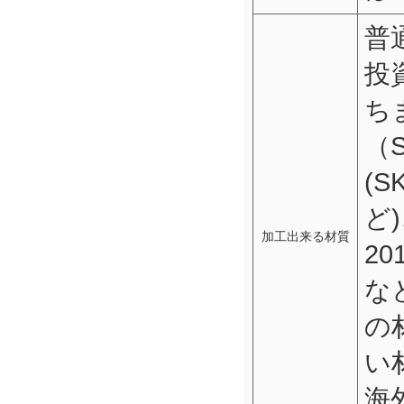
普
投
ち
（S
(S
ど)
加工出来る材質
20
な
の
い
海