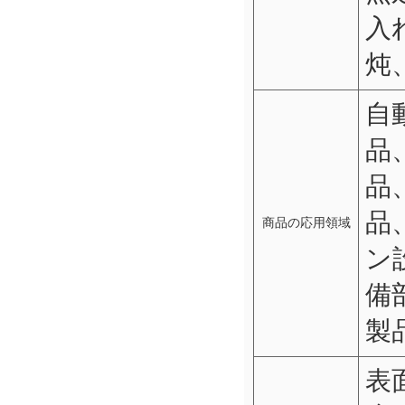
入
炖
自
品
品
品
商品の応用領域
ン
備
製
表