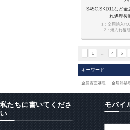
S45C.SKD11な
れ処理後
1：全周焼入れ
2：焼入れ後
1
...
4
5
キーワード
金属表面処理
金属熱処
私たちに書いてくださ
モバイ
い