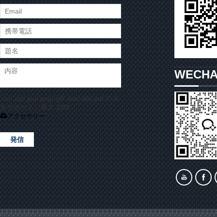
WECH
.rar/.zip/.jpg/.png/.gif/.doc/.xls/.pdf のみ
をサポート、最大 20M
アクセサリー
発信