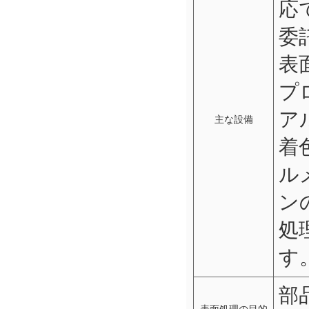
応
委
表
プ
ア
主な設備
着
ル
ン
処
す
部
表面処理の目的