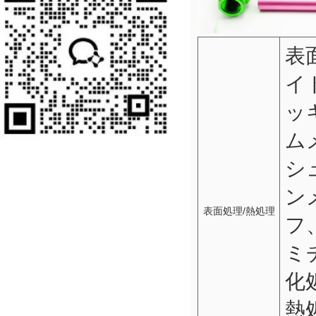
表
イ
ッ
ム
シ
ン
表面処理/熱処理
フ
ミ
化
熱