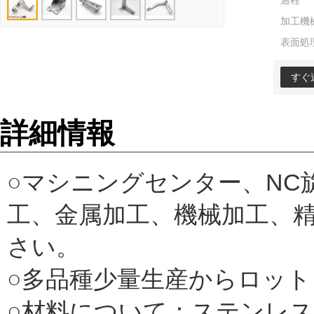
過程
加工機
表面処
すぐ
詳細情報
○マシニングセンター、N
工、金属加工、機械加工、
さい。
○多品種少量生産からロッ
○材料について：ステンレ