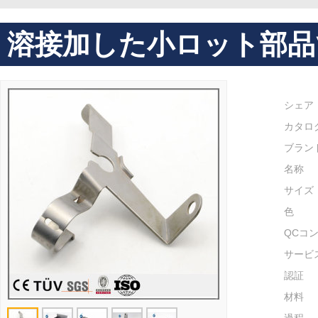
溶接加した小ロット部品
シェア
カタロ
ブラン
名称
サイズ
色
QCコ
サービ
認証
材料