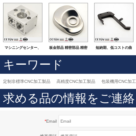
マシニングセンター、
板金部品 精密部品 精密
短納期、低コストの曲
ＮＣ旋盤の精密機械部
MC加工品 黒染め処理
がる小ロット鈑金加工
キーワード
品
研磨仕上げ
溶接品
定制非標準CNC加工製品
高精度CNC加工製品
包装機用CNC加
求める品の情報をご連絡
*
Email