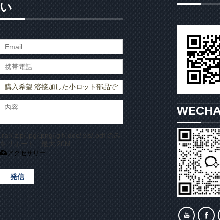
い
WECH
.rar/.zip/.jpg/.png/.gif/.doc/.xls/.pdf のみ
をサポート、最大 20M
アクセサリー
発信