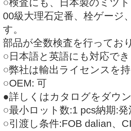
○検査にも、日本製のミツ
00級大理石定番、栓ゲージ
す。
部品が全数検査を行ってお
○日本語と英語にも対応でき
○弊社は輸出ライセンスを
○OEM: 可
●詳しくはカタログをダウ
○最小ロット数:1 pcs納期:発注
○引渡し条件:FOB dalian、