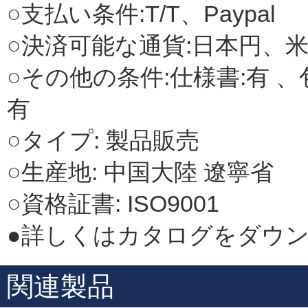
○支払い条件:T/T、Paypal
○決済可能な通貨:日本円、
○その他の条件:仕様書:有 、
有
○タイプ: 製品販売
○生産地: 中国大陸 遼寧省
○資格証書: ISO9001
●詳しくはカタログをダウ
関連製品