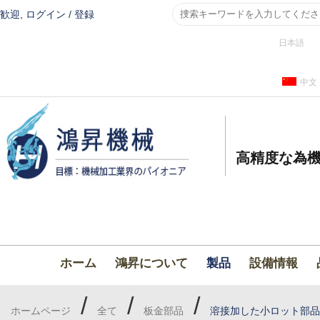
歓迎,
ログイン
/
登録
日本語
中文
高精度な為機
ホーム
鴻昇について
製品
設備情報
/
/
/
ホームページ
全て
板金部品
溶接加した小ロット部品