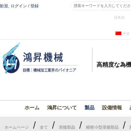
歓迎,
ログイン
/
登録
日本語
中文
高精度な為機
ホーム
鴻昇について
製品
設備情報
/
/
/
/
ホームページ
全て
溶接部品
精密小型溶接部品