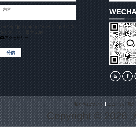
WECH
.rar/.zip/.jpg/.png/.gif/.doc/.xls/.pdf のみ
をサポート、最大 20M
アクセサリー
発信
私たちについて
ニュース
私た
Copyright © 2026