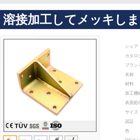
溶接加工してメッキしま
シェア
カタロ
ブラン
名称
材料
加工機
表面処
サイズ
認証
色