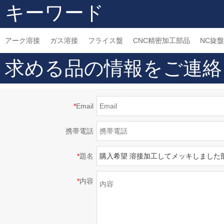
キーワード
アーク溶接
ガス溶接
フライス盤
CNC精密加工部品
NC旋盤
求める品の情報をご連絡
*
Email
携帯電話
*
題名
*
内容