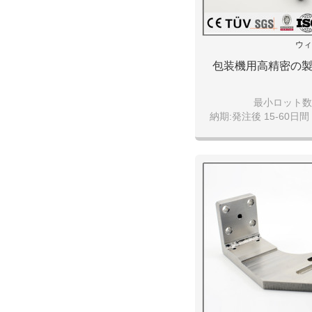
ウィ
包装機用高精密の
最小ロット数:1
納期:発注後 15-60日間 
引渡し条件:FOB da
支払い条件: T/T、現
決済可能な通貨:日
​その他の条件:仕様書:有
写真:有