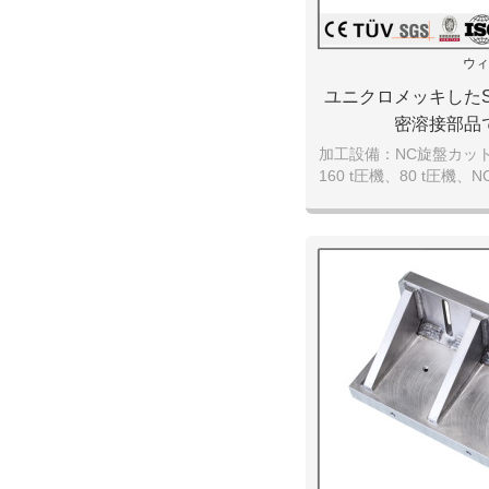
ウィ
ユニクロメッキしたS
密溶接部品
加工設備：NC旋盤カット
160 t圧機、80 t圧機、
がり機、埋弧焊、気体保
アーク溶接、 大型旋盤
式旋盤,大型フライス機
機など