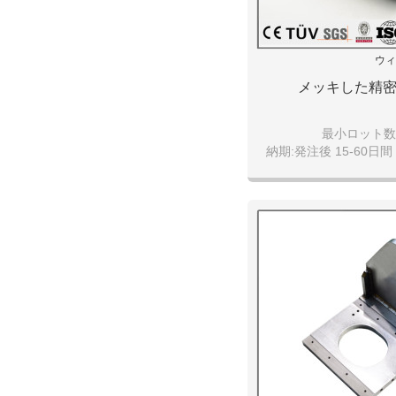
ウィ
メッキした精
最小ロット数:1
納期:発注後 15-60日間 
引渡し条件:FOB da
支払い条件: T/T、現
決済可能な通貨:日
​その他の条件:仕様書:有
写真:有