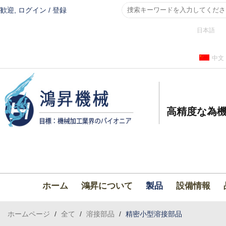
歓迎,
ログイン
/
登録
日本語
中文
高精度な為機
ホーム
鴻昇について
製品
設備情報
ホームページ
/
全て
/
溶接部品
/
精密小型溶接部品