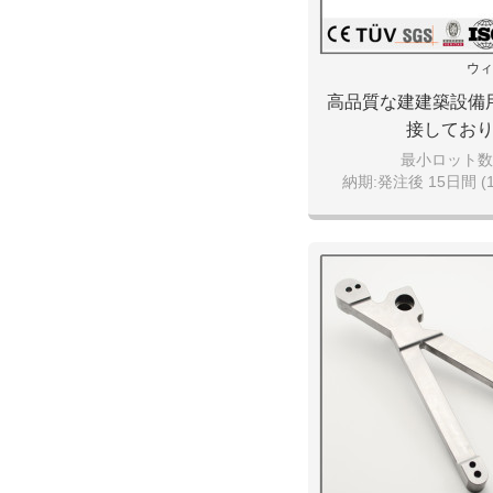
ウィ
高品質な建建築設備
接してお
最小ロット数:1
納期:発注後 15日間 (1
引渡し条件:FOB da
支払い条件: T/T、現
決済可能な通貨:日