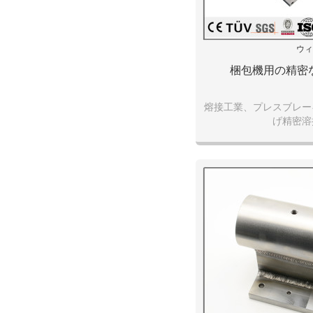
ウィ
梱包機用の精密
熔接工業、プレスブレー
げ精密溶