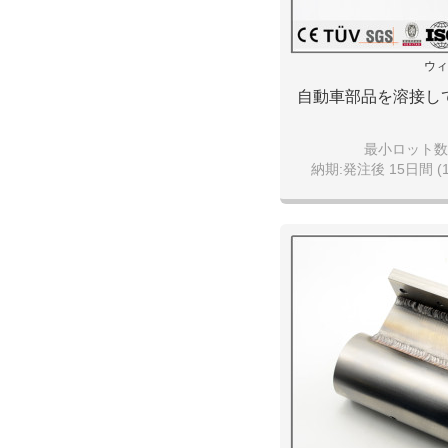
ウィ
自動車部品を溶接し
最小ロット数:1
納期:発注後 15日間 (1
引渡し条件:FOB da
支払い条件: T/T、現
決済可能な通貨:日