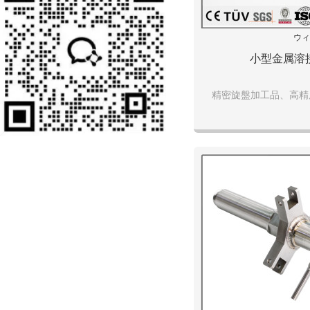
ウィ
小型金属溶
精密旋盤加工品、高精