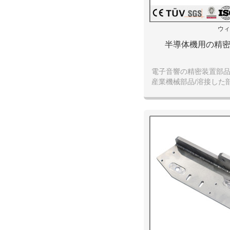
ウィ
半導体機用の精
電子音響の精密装置部品
産業機械部品/溶接した