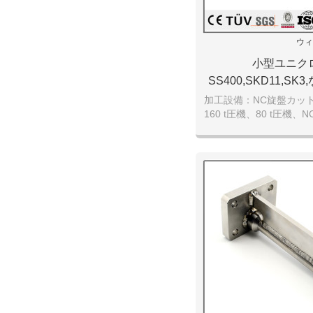
ウィ
小型ユニク
SS400,SKD11,S
工した精密
加工設備：NC旋盤カット
160 t圧機、80 t圧機、
がり機、埋弧焊、気体保
アーク溶接、 大型旋盤
式旋盤,大型フライス機
機など