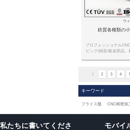
ウィ
鉄質各種類の
プロフェッショナルCNC
ピング/鋳造/板金部品
をサポートし、カスタ
す。
1
2
3
4
キーワード
フライス盤
CNC精密加
私たちに書いてくださ
モバイ