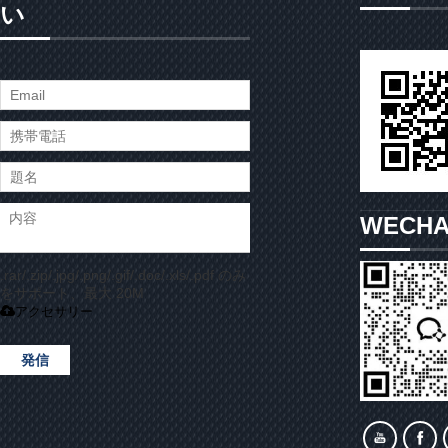
い
WECH
.rar/.zip/.jpg/.png/.gif/.doc/.xls/.pdf のみ
をサポート、最大 20M
アクセサリー
発信