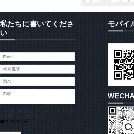
私たちに書いてくださ
モバイ
い
WECH
.rar/.zip/.jpg/.png/.gif/.doc/.xls/.pdf のみ
をサポート、最大 20M
アクセサリー