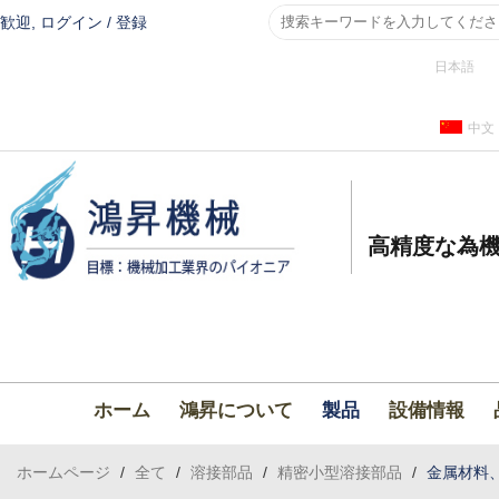
歓迎,
ログイン
/
登録
日本語
中文
高精度な為機
ホーム
鴻昇について
製品
設備情報
ホームページ
/
全て
/
溶接部品
/
精密小型溶接部品
/
金属材料