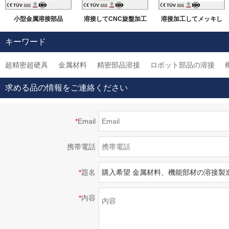
小型金属溶接部品
溶接してCNC旋盤加工
溶接加工してメッキし
などの機械加工
ました部品
キーワード
超精密超硬具
金属材料
精密部品溶接
ロボット部品の溶接
求める品の情報をご連絡ください
*
Email
携帯電話
*
題名
*
内容