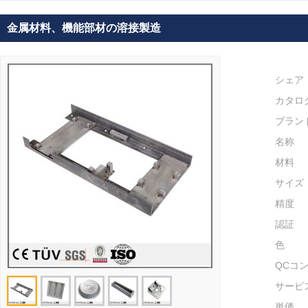
金属材料、機能部材の溶接製造
シェア
カタロ
ブラン
名称
材料
サイズ
精度
認証
色
QCコ
サービ
単価