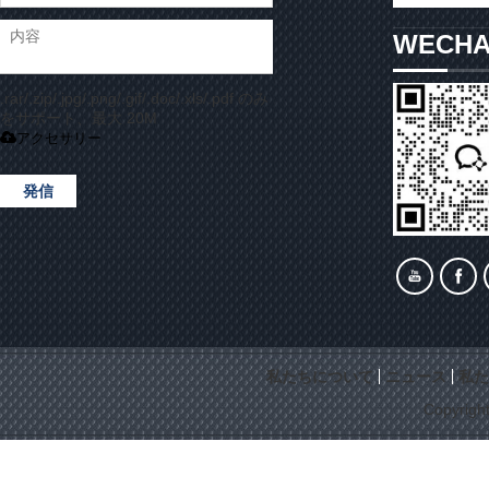
WECH
.rar/.zip/.jpg/.png/.gif/.doc/.xls/.pdf のみ
をサポート、最大 20M
アクセサリー
発信
私たちについて
ニュース
私た
Copyrigh