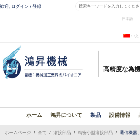
歓迎,
ログイン
/
登録
日本語
中文
高精度な為機
ホーム
鴻昇について
製品
設備情報
ホームページ
/
全て
/
溶接部品
/
精密小型溶接部品
/
通信機器