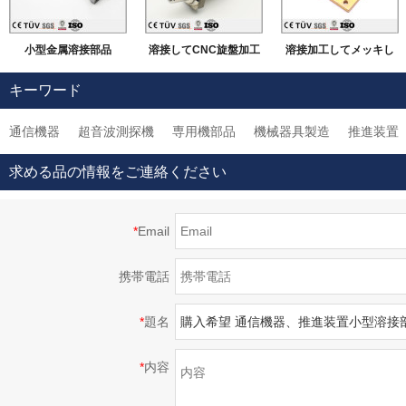
小型金属溶接部品
溶接してCNC旋盤加工
溶接加工してメッキし
などの機械加工
ました部品
キーワード
通信機器
超音波測探機
専用機部品
機械器具製造
推進装置
求める品の情報をご連絡ください
*
Email
携帯電話
*
題名
*
内容