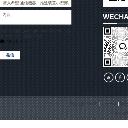
WECH
.rar/.zip/.jpg/.png/.gif/.doc/.xls/.pdf のみ
をサポート、最大 20M
アクセサリー
発信
私たちについて
ニュース
私た
Copyrigh