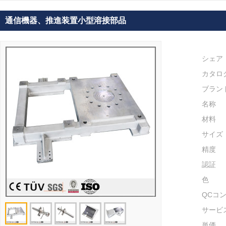
通信機器、推進装置小型溶接部品
シェア
カタロ
ブラン
名称
材料
サイズ
精度
認証
色
QCコ
サービ
単価