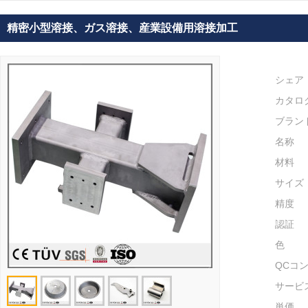
精密小型溶接、ガス溶接、産業設備用溶接加工
シェア
カタロ
ブラン
名称
材料
サイズ
精度
認証
色
QCコ
サービ
単価