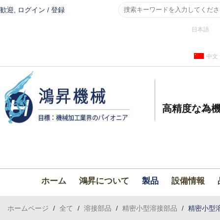
歓迎,
ログイン
/
登録
日本語
中文
高精度な為機
ホーム
鴻昇について
製品
設備情報
ホームページ
/
全て
/
溶接部品
/
精密小型溶接部品
/
精密小型