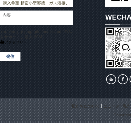
WECH
.rar/.zip/.jpg/.png/.gif/.doc/.xls/.pdf のみ
をサポート、最大 20M
アクセサリー
発信
私たちについて
ニュース
私た
Copyrigh