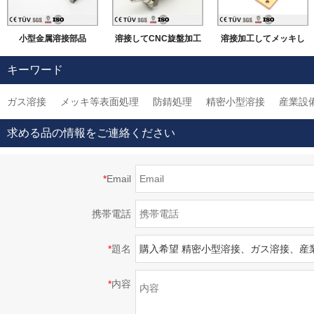
小型金属溶接部品
溶接してCNC旋盤加工
溶接加工してメッキし
などの機械加工
ました部品
キーワード
ガス溶接
メッキ等表面処理
防錆処理
精密小型溶接
産業設
求める品の情報をご連絡ください
*
Email
携帯電話
*
題名
*
内容