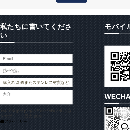
私たちに書いてくださ
モバイ
い
WECH
.rar/.zip/.jpg/.png/.gif/.doc/.xls/.pdf のみ
をサポート、最大 20M
アクセサリー