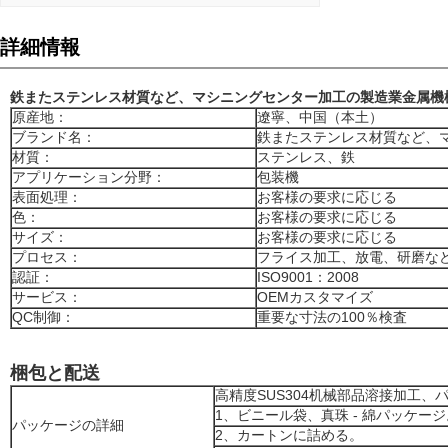
詳細情報
鉄またステンレス材質など、マシニングセンター加工の製造業金属機
原産地：
遼寧、中国（本土）
ブランド名：
鉄またステンレス材質など、
材質：
ステンレス、鉄
アプリケーション分野：
包装機
表面処理：
お客様の要求に応じる
色：
お客様の要求に応じる
サイズ：
お客様の要求に応じる
プロセス：
フライス加工、放電、研磨な
認証：
ISO9001：2008
サービス：
OEMカスタマイズ
QC制御：
重要な寸法の100％検査
梱包と配送
高精度SUS304机械部品溶接加工
1、ビニール袋、真珠 - 綿パッケージ
パッケージの詳細
2、カートンに詰める。