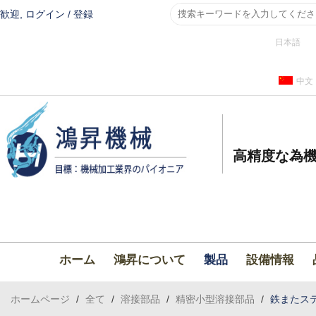
歓迎,
ログイン
/
登録
日本語
中文
高精度な為機
ホーム
鴻昇について
製品
設備情報
ホームページ
/
全て
/
溶接部品
/
精密小型溶接部品
/
鉄またス