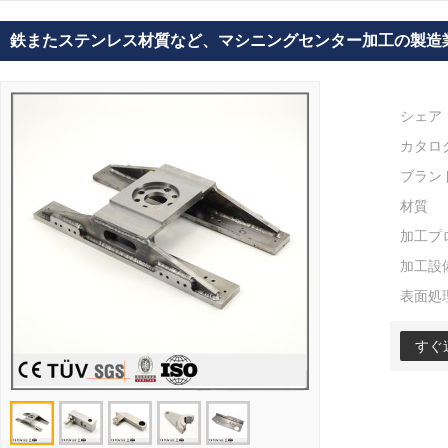
鉄またステンレス材質など、マシニングセンター加工の製造
シェア
カタロ
ブラン
材質
加工プ
加工設
表面処
すぐ